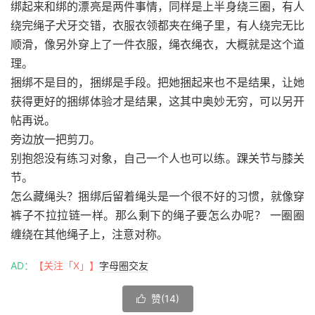
绑起来和绑的漂亮是两件事情，同样是上半身绕三圈，有人
绕完绳子犬牙交错，衣服衣领都夹在绳子里，有人绕完无比
顺滑，像另外穿上了一件衣服，绳衣绳衣，大概就是这个道
理。
捆绑不是目的，捆绑是手段。把她捆起来也不是结果，让她
获得更好的捆绑体验才是结果，这其中奥妙无穷，可以另开
帖再说。
旁边放一把剪刀。
别抱怨没有练习对象，自己一个人也可以练。踝关节与膝关
节。
怎么藏绳头？捆绑后留着绳头是一个很不好的习惯，就像穿
裤子不拉拉链一样。那么剩下的绳子要怎么办呢？ 一圈圈
缠绕在其他绳子上，注意对称。
AD：
【关注「X」】
字母圈交友
赞(
14
)
