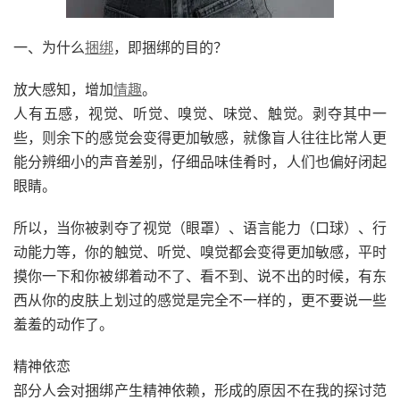
一、为什么
捆绑
，即捆绑的目的？
放大感知，增加
情趣
。
人有五感，视觉、听觉、嗅觉、味觉、触觉。剥夺其中一
些，则余下的感觉会变得更加敏感，就像盲人往往比常人更
能分辨细小的声音差别，仔细品味佳肴时，人们也偏好闭起
眼睛。
所以，当你被剥夺了视觉（眼罩）、语言能力（口球）、行
动能力等，你的触觉、听觉、嗅觉都会变得更加敏感，平时
摸你一下和你被绑着动不了、看不到、说不出的时候，有东
西从你的皮肤上划过的感觉是完全不一样的，更不要说一些
羞羞的动作了。
精神依恋
部分人会对捆绑产生精神依赖，形成的原因不在我的探讨范