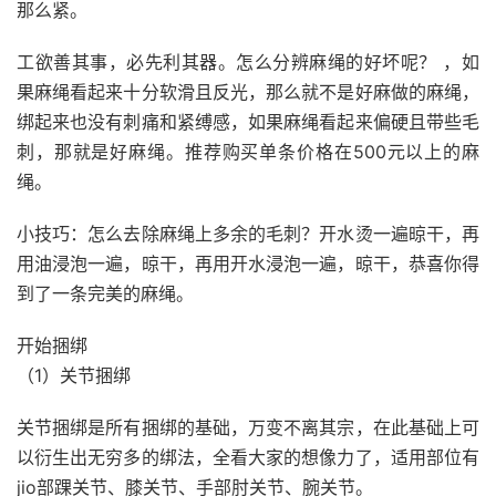
那么紧。
工欲善其事，必先利其器。怎么分辨麻绳的好坏呢？ ，如
果麻绳看起来十分软滑且反光，那么就不是好麻做的麻绳，
绑起来也没有刺痛和紧缚感，如果麻绳看起来偏硬且带些毛
刺，那就是好麻绳。推荐购买单条价格在500元以上的麻
绳。
小技巧：怎么去除麻绳上多余的毛刺？开水烫一遍晾干，再
用油浸泡一遍，晾干，再用开水浸泡一遍，晾干，恭喜你得
到了一条完美的麻绳。
开始捆绑
（1）关节捆绑
关节捆绑是所有捆绑的基础，万变不离其宗，在此基础上可
以衍生出无穷多的绑法，全看大家的想像力了，适用部位有
jio部踝关节、膝关节、手部肘关节、腕关节。