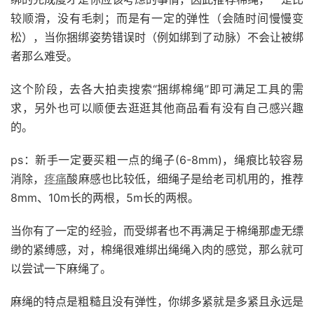
较顺滑，没有毛刺；而是有一定的弹性（会随时间慢慢变
松），当你捆绑姿势错误时（例如绑到了动脉）不会让被绑
者那么难受。
这个阶段，去各大拍卖搜索“捆绑棉绳”即可满足工具的需
求，另外也可以顺便去逛逛其他商品看有没有自己感兴趣
的。
ps：新手一定要买粗一点的绳子(6-8mm)，绳痕比较容易
消除，
疼痛
酸麻感也比较低，细绳子是给老司机用的，推荐
8mm、10m长的两根，5m长的两根。
当你有了一定的经验，而受绑者也不再满足于棉绳那虚无缥
缈的紧缚感，对，棉绳很难绑出绳绳入肉的感觉，那么就可
以尝试一下麻绳了。
麻绳的特点是粗糙且没有弹性，你绑多紧就是多紧且永远是