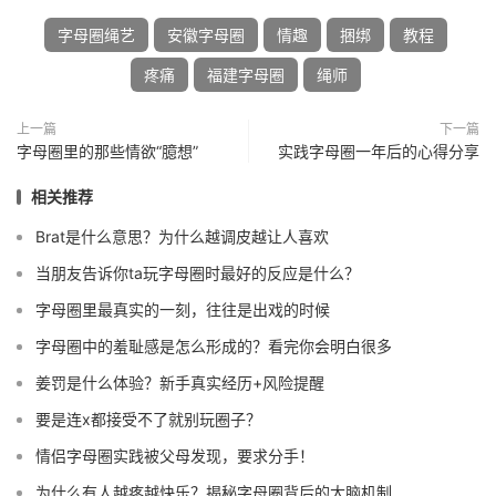
字母圈绳艺
安徽字母圈
情趣
捆绑
教程
疼痛
福建字母圈
绳师
上一篇
下一篇
字母圈里的那些情欲“臆想”
实践字母圈一年后的心得分享
相关推荐
Brat是什么意思？为什么越调皮越让人喜欢
当朋友告诉你ta玩字母圈时最好的反应是什么？
字母圈里最真实的一刻，往往是出戏的时候
字母圈中的羞耻感是怎么形成的？看完你会明白很多
姜罚是什么体验？新手真实经历+风险提醒
要是连x都接受不了就别玩圈子？
情侣字母圈实践被父母发现，要求分手！
为什么有人越疼越快乐？揭秘字母圈背后的大脑机制