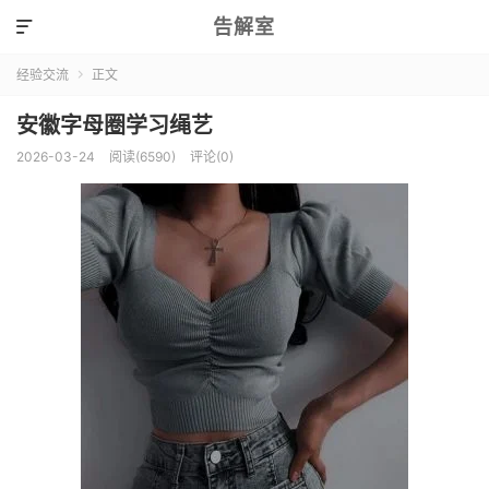
告解室

经验交流
正文

安徽字母圈学习绳艺
2026-03-24
阅读(6590)
评论(0)