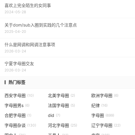
喜欢上完全陌生的女同事
2024-05-28
关于dom/sub入圈到实践的几个注意点
2025-04-20
什么是网调和网调注意事项
2026-03-24
宁夏字母圈交友
2026-03-24
热门标签
西安字母圈
北美字母圈
欧洲字母圈
(10)
(2)
(6)
字母圈男s
法国字母圈
纪律
(6)
(5)
(16)
合肥字母圈
did
字母圈
(1)
(7)
(699)
字母圈杂谈
河北字母圈
辽宁字母圈
(130)
(25)
(22)