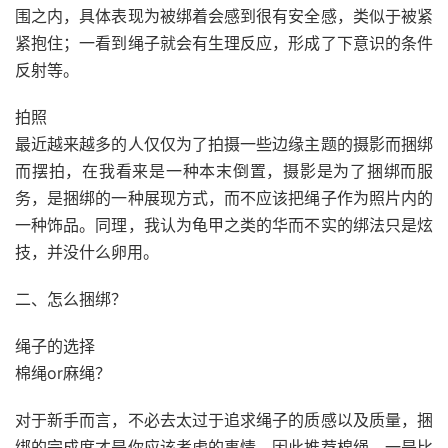
围之内，具体表现为被绑着会感到很有安全感，类似于被紧
紧抱住；一看到绳子就会有生理反应，形成了下意识的条件
反射等。
拍照
最近越来越多的人仅仅为了拍摄一些边缘主题的摄影而捆绑
而摆拍，在我看来是一种本末倒置，摄影是为了捆绑而服
务，是捆绑的一种展现方式，而不应该把绳子作为照片内的
一种饰品。同理，我认为龟甲之类的华而不实的绑法只是炫
技，并没什么卵用。
二、怎么捆绑？
绳子的选择
棉绳or麻绳？
对于新手而言，不必去太过于追求绳子的质感以及质量，捆
绑的完成度才是你应该考虑的事情，因此推荐棉绳，一是比