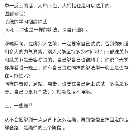
举一反三的话，大母jio趾、大拇指也是可以适用的。
图解
教程
：
系统的学习捆缚绳艺
jio和手肘也是一样的绑法，请自行脑补。
啰嗦两句，在绑别人之前，一定要拿自己试试，否则你知道
用多大的力气算紧，别人又能坚持多少时间吗？jio部踝关节
和膝关节是最容易试的，自己绑自己也很顺手；你说今天罚
你绑着睡一晚上，你有自己试过同样的绑法绑一晚上是否存
在可能性吗？
同样的告诫，滴蜡、电击，也要在自己身上试试，多高是多
烫，自己心里有个数，别站着说话不腰疼。
三、一些细节
从不会捆绑到一点点背下怎么走绳，再到慢慢忘掉固定的走
绳套路，是绳师的三个阶段 。