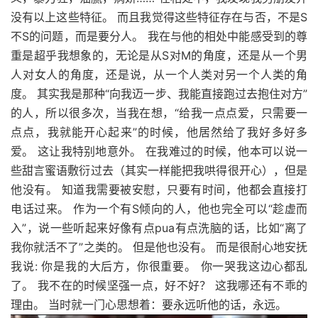
没有以上这些特征。 而且我觉得这些特征存在与否，不是S
不S的问题，而是要分人。 我在与他的相处中能感受到的尊
重是超乎我想象的，无论是从S对M的角度，还是从一个男
人对女人的角度，还是说，从一个人类对另一个人类的角
度。 其实我是那种“向我迈一步、我能直接跑过去抱住对方”
的人，所以很多次，当我在想，“给我一点点爱，只需要一
点点，我就能开心起来”的时候，他居然给了我好多好多
爱。 这让我特别地意外。 在我难过的时候，他本可以说一
些甜言蜜语敷衍过去（其实一样能把我哄得很开心），但是
他没有。 知道我需要被安慰，只要有时间，他都会直接打
电话过来。 作为一个有S倾向的人，他也完全可以“趁虚而
入”，说一些听起来好像有点pua有点洗脑的话，比如“离了
我你就活不了”之类的。 但是他也没有。 而是很耐心地安抚
我说: 你是我的大后方，你很重要。 你一哭我这边心都乱
了。 我不在的时候坚强一点，好不好？ 这我哪还有不乖的
理由。 当时就一门心思想着：要永远听他的话，永远。