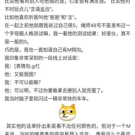
比如他看到别人吃他做的饭，心里会有满足感。 比如他时
不时玩点儿“言语
羞辱
”。
比如他喜欢听我叫他“爸爸”和“主”。
在一起之前他就跟我说过自己很S，绳师48号不是发布过一
个字母圈人格测试嘛，我一看他的测试结果：好家伙，真不
是一般的S。
巧的是，我也一直知道自己有M倾向。
我印象非常深刻的一段线上对话是：
我：[表情包.gif]
他：又偷我图？
我：不可以偷嘛？
他：可以啊，不过你要敢拿去撩别人就完蛋了。
我当时脑子里就闪过一辆非常快的车车。
其实他的话单拎出来是看不出任何颜色的，但对于一个M
来说，当时的情景真的很容易想入非非。 像我这么个喜欢