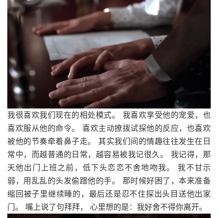
我很喜欢我们现在的相处模式。 我喜欢享受他的宠爱，也
喜欢服从他的命令。 喜欢主动撩拨试探他的反应，也喜欢
被他的节奏牵着鼻子走。 其实我们间的情趣往往发生在日
常中，而越普通的日常，越容易被我记很久。 我记得，那
天他出门上班之前，低下头恋恋不舍地吻我。 我不甘示
弱，用乱乱的头发偷蹭他的手。 那时候好困了，本来准备
缩回被子里继续睡的，最后还是忍不住探出头目送他出家
门。 嘴上说了句拜拜， 心里想的是：我好舍不得你离开。