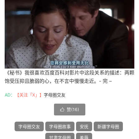
《秘书》我很喜欢百度百科对影片中这段关系的描述：两颗
饱受压抑且脆弱的心，在不言中慢慢走近。- 完 –
AD：
【关注「X」】
字母圈交友
赞(
16
)

字母圈交友
字母圈故事
安抚
新疆字母圈
甘肃字母圈
羞辱