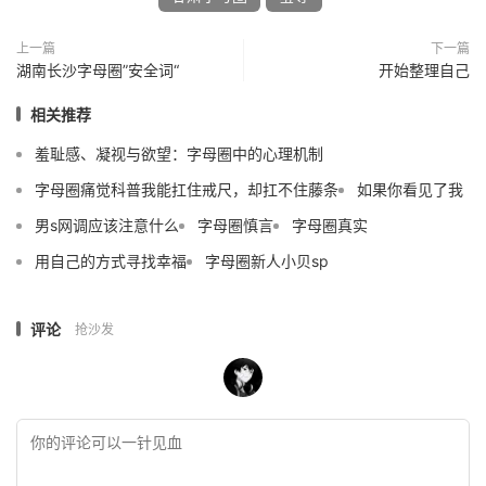
上一篇
下一篇
湖南长沙字母圈”安全词“
开始整理自己
相关推荐
羞耻感、凝视与欲望：字母圈中的心理机制
字母圈痛觉科普我能扛住戒尺，却扛不住藤条
如果你看见了我
男s网调应该注意什么
字母圈慎言
字母圈真实
用自己的方式寻找幸福
字母圈新人小贝sp
评论
抢沙发