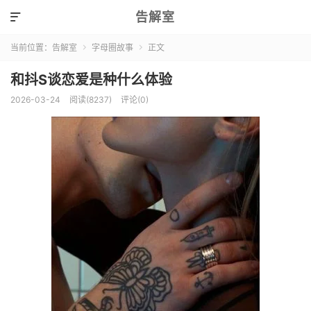
告解室

当前位置：
告解室
字母圈故事
正文


和抖S谈恋爱是种什么体验
2026-03-24
阅读(8237)
评论(0)