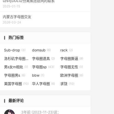
D/s与DDLG/分离焦虑症间的联系
2025-01-15
内蒙古字母圈交友
2026-03-24
热门标签
Sub-drop
domsub
rack
(3)
(6)
(2)
洛杉矶字母圈
字母圈道具
字母圈撕逼
(2)
(2)
(8)
男s女m相处
字母圈sp
字母圈无性
(1)
(43)
(1)
字母圈男s
bbw
欧洲字母圈
(6)
(1)
(6)
美国字母圈
华人字母圈
求饶
(10)
(6)
(10)
最新评论
3年前 (2023-11-23)说：