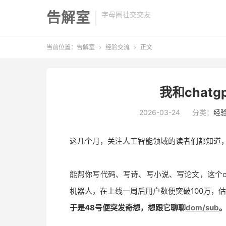
告解室
字母圈社交交友
当前位置：
告解室
经验交流
正文


我和chatg
2026-03-24
分类：
经
这几个月，关注人工智能领域的读者们都知道，风头
能帮你写代码、写诗、写小说、写论文，这个op
机器人，在上线一周后用户数便突破100万，估
于是48号便突发奇想，想跟它聊聊
dom/sub