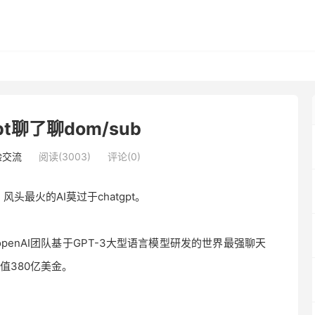
pt聊了聊dom/sub
验交流
阅读(3003)
评论(0)
最火的AI莫过于chatgpt。
enAI团队基于GPT-3大型语言模型研发的世界最强聊天
值380亿美金。
。