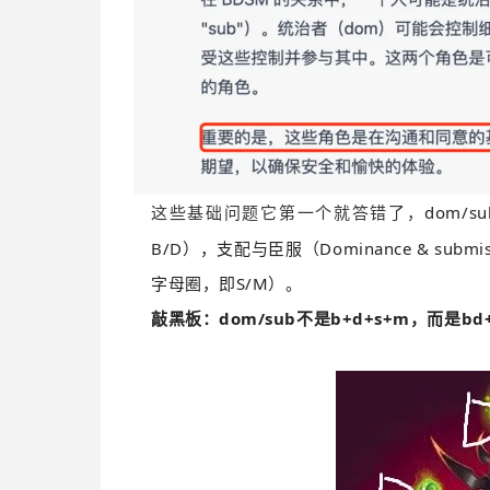
dom/
这些基础问题它第一个就答错了，
B/D），支配与臣服（Dominance & submi
字母圈，即S/M）。
敲黑板：dom/sub不是b+d+s+m，而是bd