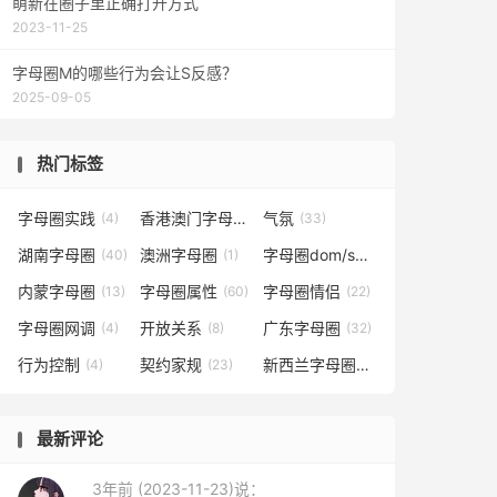
萌新在圈子里正确打开方式
2023-11-25
字母圈M的哪些行为会让S反感？
2025-09-05
热门标签
字母圈实践
香港澳门字母圈
气氛
(4)
(1)
(33)
湖南字母圈
澳洲字母圈
字母圈dom/sub
(40)
(1)
(9)
内蒙字母圈
字母圈属性
字母圈情侣
(13)
(60)
(22)
字母圈网调
开放关系
广东字母圈
(4)
(8)
(32)
行为控制
契约家规
新西兰字母圈
(4)
(23)
(1)
最新评论
3年前 (2023-11-23)说：