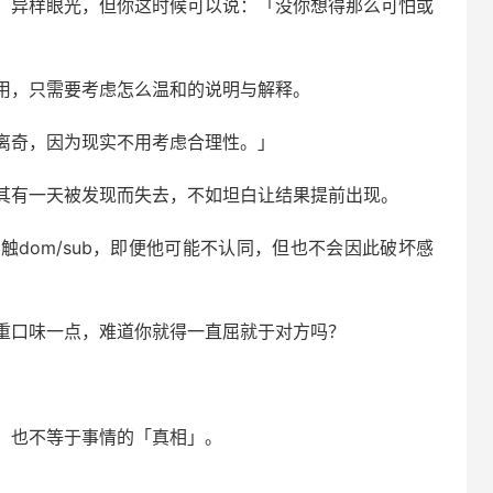
、异样眼光，但你这时候可以说：「没你想得那么可怕或
用，只需要考虑怎么温和的说明与解释。
离奇，因为现实不用考虑合理性。」
其有一天被发现而失去，不如坦白让结果提前出现。
dom/sub，即便他可能不认同，但也不会因此破坏感
重口味一点，难道你就得一直屈就于对方吗？
」也不等于事情的「真相」。