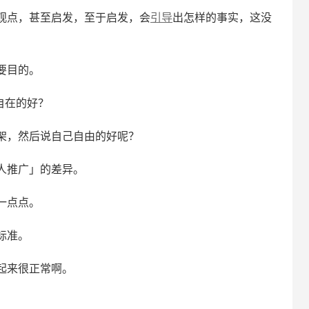
观点，甚至启发，至于启发，会
引导
出怎样的事实，这没
要目的。
自在的好？
架，然后说自己自由的好呢？
人推广」的差异。
一点点。
标准。
起来很正常啊。
。