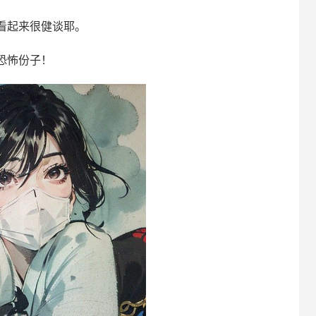
看起来很健谈耶。
恐怖份子！