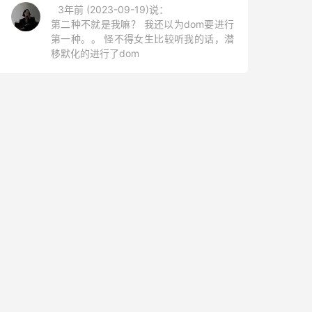
3年前 (2023-09-19)说：
第二种不就是我嘛？ 我还以为dom要进行
第一种。。 怪不得女生比较听我的话，潜
移默化的进行了dom