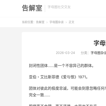
告解室
字母圈社交交友
当前位置：
告解室
字母圈杂谈
正文


字母
2026-03-24
分类：
字母圈杂
封闭性团体……是一个不容异己的群体。
亚伯・艾比斯菲德《爱与恨》1971。
团体对彼此的极度忠诚，可能会刻意忽略任何
完全一致……