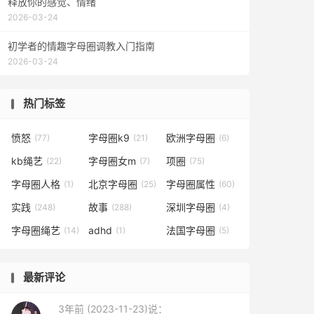
释放你的感觉、情绪
2026-03-24
初学者的情趣字母圈调教入门指南
2026-03-24
热门标签
愤怒
字母圈k9
欧洲字母圈
(77)
(21)
(6)
kb绳艺
字母圈女m
项圈
(22)
(7)
(75)
字母圈人格
北京字母圈
字母圈属性
(1)
(25)
(60)
实践
故事
深圳字母圈
(248)
(288)
(4)
字母圈绳艺
adhd
法国字母圈
(14)
(1)
(5)
最新评论
3年前 (2023-11-23)说：