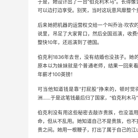
于是，她设计出了一台“伯克利木马”。长得像
可以边打边享受。别笑，当时这玩意风靡整个
后来她把机器的运营权交给一个叫乔治·坎农
说里，吊足了大家胃口，然后全国巡演，收费体
整快10年，还巡演到了德国。
伯克利1836年去世，没有结婚也没孩子。
原本以为妹妹就是个普通老师，结果一回来看
年薪才100英镑！
可当他知道钱是靠“打屁股”挣来的，顿时
洲……于是这笔钱最后归了国家，“伯克利木马
伯克利没有用这些秘密去敲诈贵族，也没滥
命，但从不乱用。她知道自己不是贵族，也不
贵之间。她用一根鞭子，打出了属于自己的江