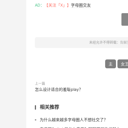
AD：
【关注「X」】
字母圈交友
未经允许不得转载：
告解
主
女
上一篇
怎么设计适合的羞耻play？
相关推荐
为什么越来越多字母圈人不想社交了？