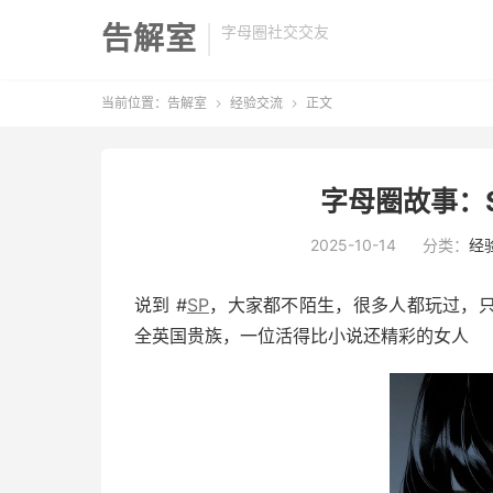
告解室
字母圈社交交友
当前位置：
告解室
经验交流
正文


字母圈故事：
2025-10-14
分类：
经
说到 #
SP
，大家都不陌生，很多人都玩过，只
全英国贵族，一位活得比小说还精彩的女人