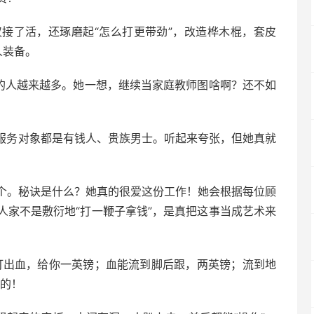
接了活，还琢磨起“怎么打更带劲”，改造桦木棍，套皮
人装备。
”的人越来越多。她一想，继续当家庭教师图啥啊？还不如
”，服务对象都是有钱人、贵族男士。听起来夸张，但她真就
个。秘诀是什么？她真的很爱这份工作！她会根据每位顾
人家不是敷衍地“打一鞭子拿钱”，是真把这事当成艺术来
打出血，给你一英镑；血能流到脚后跟，两英镑；流到地
害的！