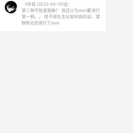
3年前 (2023-09-19)说：
第二种不就是我嘛？ 我还以为dom要进行
第一种。。 怪不得女生比较听我的话，潜
移默化的进行了dom