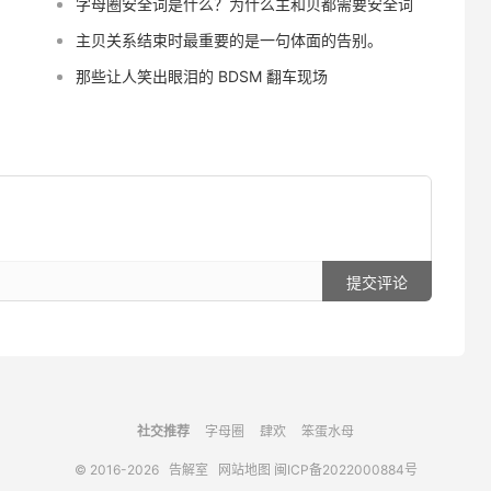
字母圈安全词是什么？为什么主和贝都需要安全词
主贝关系结束时最重要的是一句体面的告别。
那些让人笑出眼泪的 BDSM 翻车现场
提交评论
社交推荐
字母圈
肆欢
笨蛋水母
© 2016-2026
告解室
网站地图
闽ICP备2022000884号