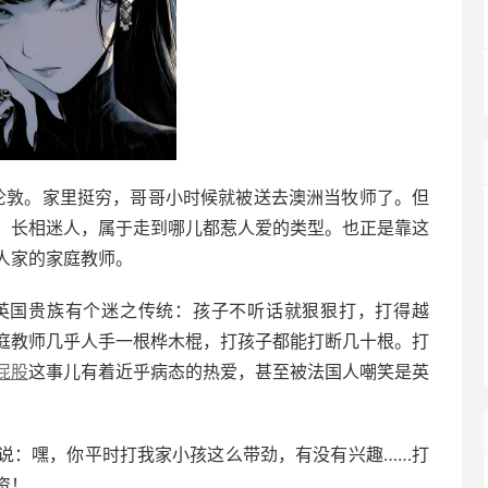
的伦敦。家里挺穷，哥哥小时候就被送去澳洲当牧师了。但
，长相迷人，属于走到哪儿都惹人爱的类型。也正是靠这
人家的家庭教师。
的英国贵族有个迷之传统：孩子不听话就狠狠打，打得越
庭教师几乎人手一根桦木棍，打孩子都能打断几十根。打
屁股
这事儿有着近乎病态的热爱，甚至被法国人嘲笑是英
说：嘿，你平时打我家小孩这么带劲，有没有兴趣……打
资！