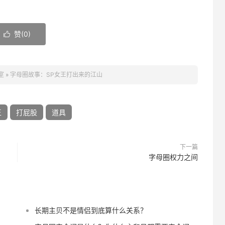
赞(
0
)

室
»
字母圈故事：SP女王打出来的江山
王
打屁股
道具
下一篇
字母圈权力之间
长期主贝不是情侣到底算什么关系？