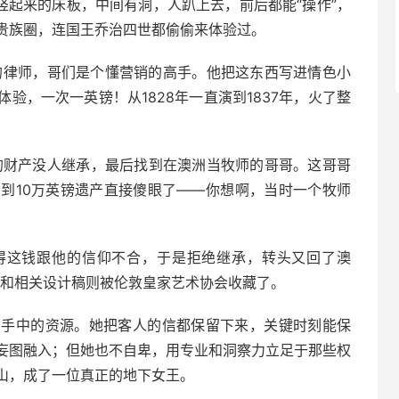
竖起来的床板，中间有洞，人趴上去，前后都能“操作”，
贵族圈，连国王乔治四世都偷偷来体验过。
的律师，哥们是个懂营销的高手。他把这东西写进情色小
验，一次一英镑！从1828年一直演到1837年，火了整
她的财产没人继承，最后找到在澳洲当牧师的哥哥。这哥哥
到10万英镑遗产直接傻眼了——你想啊，当时一个牧师
觉得这钱跟他的信仰不合，于是拒绝继承，转头又回了澳
”和相关设计稿则被伦敦皇家艺术协会收藏了。
用手中的资源。她把客人的信都保留下来，关键时刻能保
妄图融入；但她也不自卑，用专业和洞察力立足于那些权
山，成了一位真正的地下女王。