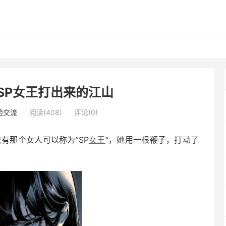
SP女王打出来的江山
验交流
阅读(408)
评论(0)
有那个女人可以称为”SP
女王
“，她用一根鞭子，打动了