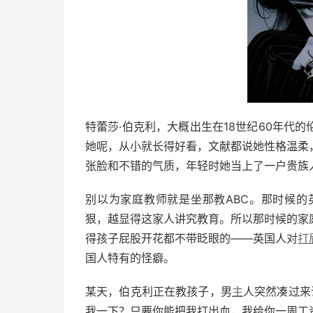
特蕾莎·伯克利，大概出生在18世纪60年代
她呢，从小就长得好看，文献都说她性格温柔
张脸和不错的气质，年轻时她当上了一户贵族
别以为家庭教师就是坐那教ABC。那时候
狠，越显得这家人讲究教育。所以那时候的家
得孩子屁股开花都不带眨眼的——英国人对
打
国人特有的怪癖。
某天，伯克利正在教孩子，男
主
人突然凑过来
我一下？只要你能把我打出血，我给你一周工