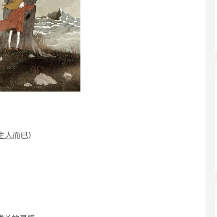
主人
而已）