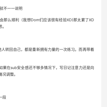
，就不一一说明
那么顺利（我想Dom们应该很有经验XD)那太累了XD
思。
力从他人转回自己，都是重新拥有力量的一次练习。而再带着
但如果在sub安全感还不够多情况下，写日记注意力还是向
情况调整。
一段