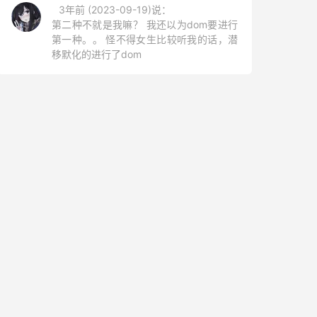
3年前 (2023-09-19)说：
第二种不就是我嘛？ 我还以为dom要进行
第一种。。 怪不得女生比较听我的话，潜
移默化的进行了dom