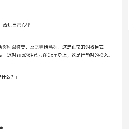
，放进自己心里。
会给奖励跟称赞，反之则给
惩罚
，这是正常的调教模式。
做。这时sub的注意力在Dom身上，这是行动时的投入。
是什么？」
」
推力。