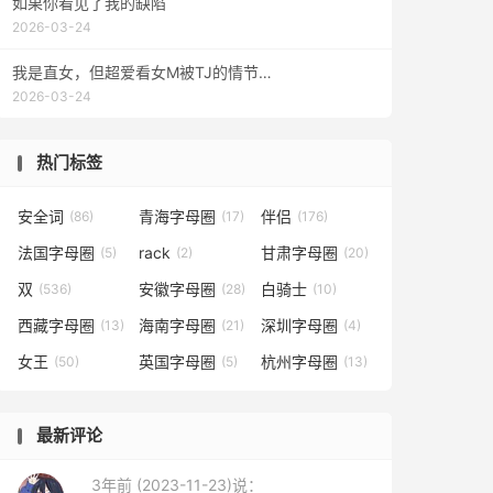
如果你看见了我的缺陷
2026-03-24
我是直女，但超爱看女M被TJ的情节…
2026-03-24
热门标签
安全词
青海字母圈
伴侣
(86)
(17)
(176)
法国字母圈
rack
甘肃字母圈
(5)
(2)
(20)
双
安徽字母圈
白骑士
(536)
(28)
(10)
西藏字母圈
海南字母圈
深圳字母圈
(13)
(21)
(4)
女王
英国字母圈
杭州字母圈
(50)
(5)
(13)
最新评论
3年前 (2023-11-23)说：