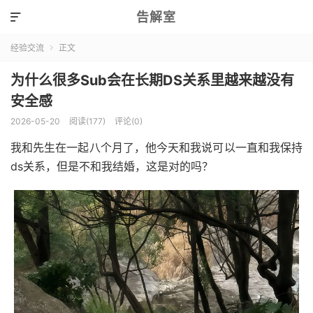
告解室

经验交流
正文

为什么很多Sub会在长期DS关系里越来越没有
安全感
2026-05-20
阅读(177)
评论(0)
我和先生在一起八个月了，他今天和我说可以一直和我保持
ds关系，但是不和我结婚，这是对的吗？