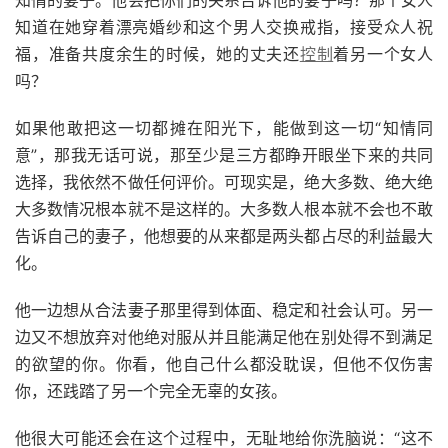
知情的妻子。他会把你们的关系告诉他的妻子吗？那个女人
知道在她穿着漂亮婚纱和这个男人交换戒指，接受众人祝
福，准备共度余生的时候，她的丈夫还
控制
着另一个女人
吗？
如果他敢把这一切都摊在阳光下，能做到这一切“知情同
意”，那我无话可说，那至少是三方都睁开眼坐下来的共同
选择，我依然不做任何评价。可现实是，绝大多数、绝大绝
大多数情况根本就不是这样的。大多数人根本就不会也不敢
告诉自己的妻子，他想要的从来都是两头都占尽的利益最大
化。
他一边想从合法妻子那里得到体面、稳定和社会认可。另一
边又不想放弃对他绝对服从并且能满足他在别处得不到满足
的欲望的你。你看，他自己什么都没耽误，但他不仅伤害
你，还践踏了另一个完全无辜的女孩。
他很大可能还会在这个过程中，无耻地给你洗脑说：“这不