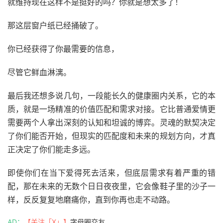
就维持现在这样不是挺好的吗？你就是想太多了！
那这层窗户纸已经捅破了。
你已经获得了你最需要的信息，
尽管它鲜血淋漓。
最后我还想多说几句，一段能长久的健康圈内关系，它的本
质，就是一场精准的价值匹配和需求对接。它比普通爱情更
需要两个人拿出深刻的认知和坦诚的博弈。灵魂的默契决定
了你们能否开始，但现实的匹配度和未来的规划方向，才真
正决定了你们能走多远。
即使你们在当下爱得死去活来，但底层需求有着严重的错
配，那在未来的无数个日日夜夜里，它会像鞋子里的沙子一
样，反反复复地磨痛你，直到你再也走不动路。
AD：
【关注「X」】
字母圈交友