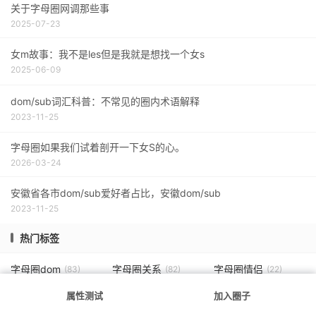
关于字母圈网调那些事
2025-07-23
女m故事：我不是les但是我就是想找一个女s
2025-06-09
dom/sub词汇科普：不常见的圈内术语解释
2023-11-25
字母圈如果我们试着剖开一下女S的心。
2026-03-24
安徽省各市dom/sub爱好者占比，安徽dom/sub
2023-11-25
热门标签
字母圈dom
字母圈关系
字母圈情侣
(83)
(82)
(22)
字母圈brat
字母圈杂谈
江苏字母圈
(19)
(130)
(26)
属性测试
加入圈子
广州字母圈
行为控制
杭州字母圈
(9)
(4)
(13)