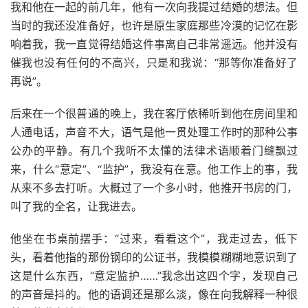
我和他在一起的前几年，他有一次向我提过结婚的想法。但
当时的我还没准备好，也许是原生家庭那些冷漠的记忆在影
响着我，我一直觉得结婚这件事离自己非常遥远。他并没有
催我也没有任何的不高兴，只是和我说：“那等你准备好了
再说”。
后来在一个很普通的晚上，我在客厅依稀听到他在房间里和
人通电话，声音不大，语气是他一贯处理工作时的那种公事
公办的平静。有几个我听不太懂的法律术语顺着门缝飘过
来，什么“意定”、“监护”，我没有在意。他工作上的事，我
从来不多去打听。大概过了一个多小时，他推开书房的门，
叫了我的全名，让我进去。
他坐在书桌前摆手：“过来，看看这个”，我走过去，低下
头，看着他指的那份钢印的公证书，我模模糊糊地意识到了
这是什么东西，“意定监护……”我念出这四个字，发现自己
的声音是抖的。他的语调还是那么淡，像在向我解释一种很