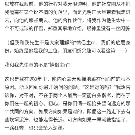
以放在我眼前，他的行程对我无限透明，他的社交圈从不把
我隔离在某个说不清的角落里，而是光明正大地带着我走进
去，向他的那些朋友、他的合作伙伴，将我作为他生命中一
个不可或缺的伴侣，郑重其事地介绍，眼神里没有一丝闪躲
（但我和我先生不是大家理解的“情侣主n”，我们的底层身
份，始终是他是我的上位，朋友们感兴趣可以看这篇——）
我和我先生真的不是“情侣主n”！
这也是我在这8年里，能内心毫无动摇地跪在他面前的根本
原因。所以回到你最开始问的问题，“这是对的吗？”我想告
诉你，对不对，不在于两个人最后一定能白头偕老，而在于
你们在一起的初心。初心，是你们俩一起抬头望向远方的那
个共同的方向。如果方向如果是对的，即便这一路走下去有
些坎坷泥泞，也能走得长远。可方向如果一早就被指错了，
一路狂奔，也只会坠入深渊。