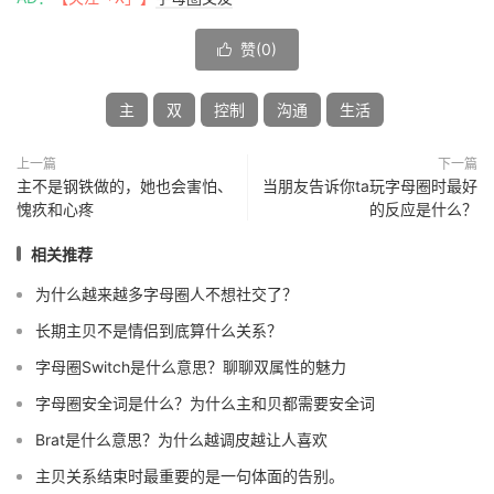
赞(
0
)

主
双
控制
沟通
生活
上一篇
下一篇
主不是钢铁做的，她也会害怕、
当朋友告诉你ta玩字母圈时最好
愧疚和心疼
的反应是什么？
相关推荐
为什么越来越多字母圈人不想社交了？
长期主贝不是情侣到底算什么关系？
字母圈Switch是什么意思？聊聊双属性的魅力
字母圈安全词是什么？为什么主和贝都需要安全词
Brat是什么意思？为什么越调皮越让人喜欢
主贝关系结束时最重要的是一句体面的告别。