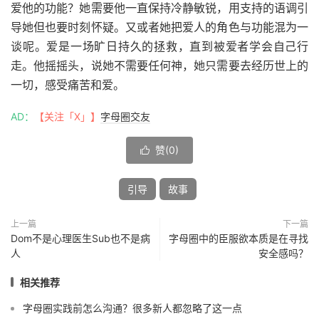
爱他的功能？她需要他一直保持冷静敏锐，用支持的语调引
导她但也要时刻怀疑。又或者她把爱人的角色与功能混为一
谈呢。爱是一场旷日持久的拯救，直到被爱者学会自己行
走。他摇摇头，说她不需要任何神，她只需要去经历世上的
一切，感受痛苦和爱。
AD：
【关注「X」】
字母圈交友
赞(
0
)

引导
故事
上一篇
下一篇
Dom不是心理医生Sub也不是病
字母圈中的臣服欲本质是在寻找
人
安全感吗？
相关推荐
字母圈实践前怎么沟通？很多新人都忽略了这一点