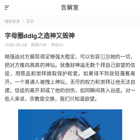
告解室

经验交流
正文

字母圈ddlg之造神又毁神
2026-06-08
阅读(116)
评论(0)
她强迫对方展现得足够强大稳定，可以包容
引导
她的一切，
把对方推向高高的神坛。就像财神庙无数个拜自己欲望的信
徒，用祭品和崇拜换取保护和爱。如果得不到就轻蔑着离
开。一个普通人被拽上神坛，无尽的权力和崇拜让他无法自
拔，信徒的离开却成了他的创伤，如同瞬间跌入谷底。对一
些人来说，宗教是交换，我们只知道欲望。