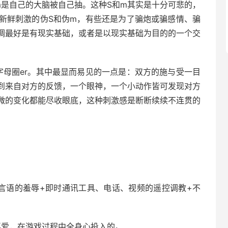
m是自己的大脑被自己抽。这种S和m其实是十分可悲的，
新鲜刺激的伪S和伪m，有些还是为了骗炮或骗感情、骗
调最好是有现实基础，或者是以现实基础为目的的一个交
字母圈er。其中最显而易见的一点是：双方的施与受一目
到来自对方的反馈，一个眼神，一个小动作皆可发现对方
微的变化都能尽收眼底，这种刺激感是断断续续不连贯的
言语的羞辱+即时通讯工具、电话、视频的遥控调教+不
喜爱，在游戏过程中全身心投入的。