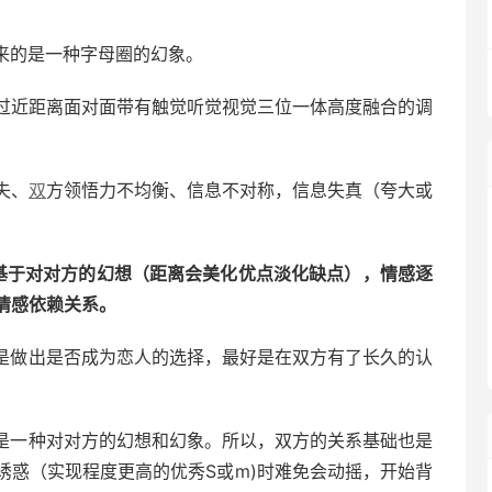
来的是一种字母圈的幻象。
过近距离面对面带有触觉听觉视觉三位一体高度融合的调
失、
双
方领悟力不均衡、信息不对称，信息失真（夸大或
基于对对方的幻想（距离会美化优点淡化缺点），情感逐
情感依赖关系。
但是做出是否成为恋人的选择，最好是在双方有了长久的认
的是一种对对方的幻想和幻象。所以，双方的关系基础也是
诱惑（实现程度更高的优秀S或m)时难免会动摇，开始背