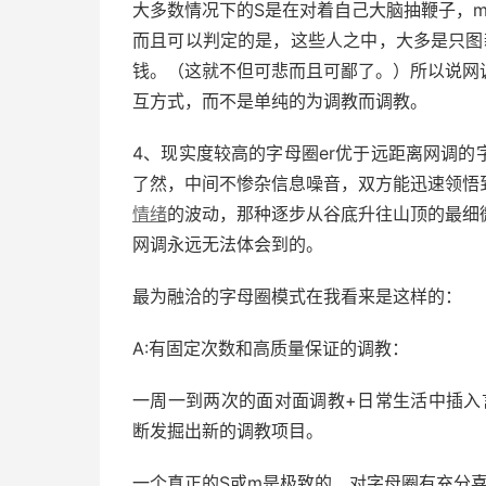
大多数情况下的S是在对着自己大脑抽鞭子，
而且可以判定的是，这些人之中，大多是只图
钱。（这就不但可悲而且可鄙了。）所以说网
互方式，而不是单纯的为调教而调教。
4、现实度较高的字母圈er优于远距离网调的
了然，中间不惨杂信息噪音，双方能迅速领悟
情绪
的波动，那种逐步从谷底升往山顶的最细
网调永远无法体会到的。
最为融洽的字母圈模式在我看来是这样的：
A:有固定次数和高质量保证的调教：
一周一到两次的面对面调教+日常生活中插入
断发掘出新的调教项目。
一个真正的S或m是极致的、对字母圈有充分