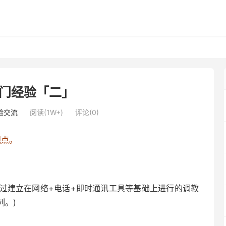
门经验「二」
验交流
阅读(1W+)
评论(0)
观点。
。
过建立在网络+电话+即时通讯工具等基础上进行的调教
列。)