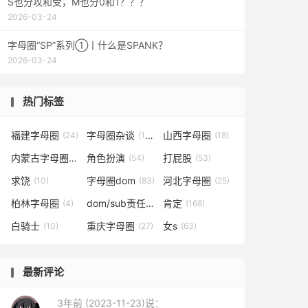
S也分攻和受，M也分0和1？？？
2026-03-24
字母圈“SP”系列①丨什么是SPANK？
2026-03-24
热门标签
福建字母圈
字母圈杂谈
山西字母圈
(24)
(130)
(18)
内蒙古字母圈
角色扮演
打屁股
(1)
(54)
(53)
求饶
字母圈dom
河北字母圈
(10)
(83)
(25)
柏林字母圈
dom/sub责任
肯定
(4)
(2)
(168)
白骑士
重庆字母圈
女s
(10)
(27)
(63)
最新评论
3年前 (2023-11-23)说：