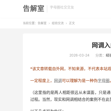
告解室
字母圈社交交友
当前位置：
告解室
经验交流
正文


网调入
2026-03-24
分类：
经
*该文章转载自外网，不知来源，不代表本站
一定程度上，
网调
可以理解为是一种伪
字母圈
（这里指的是两人相距很远从未谋面，只是通
过程。当然，现实和网调相结合的案例不在此