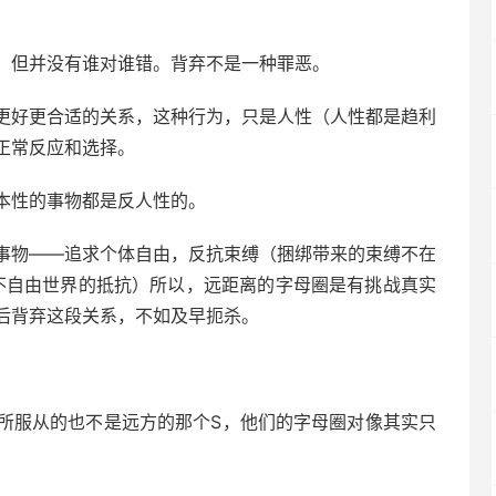
，但并没有谁对谁错。背弃不是一种罪恶。
更好更合适的关系，这种行为，只是人性（人性都是趋利
正常反应和选择。
本性的事物都是反人性的。
事物——追求个体自由，反抗束缚（捆绑带来的束缚不在
不自由世界的抵抗）所以，远距离的字母圈是有挑战真实
后背弃这段关系，不如及早扼杀。
m所服从的也不是远方的那个S，他们的字母圈对像其实只