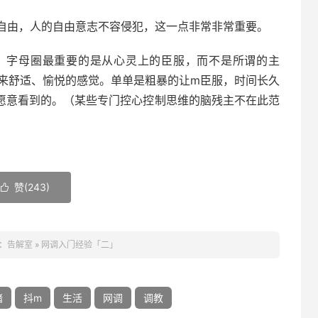
自由，人的自由意志不容侵犯，这一点非常非常重要。
，字母圈最重要的是从心灵上的臣服，而不是所谓的主
方来舒适、愉悦的感觉。单单是粗暴的让m臣服，时间长久
愿意看到的。（某些专门控心控制思维的脑残主不在此范
赞(
243
)

：
告解室
»
网调入门经验「二」
绪
抖m
生活
网调
调教