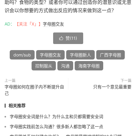
助吗？食物的类型？或者你可以通过创造你的潜意识或无意
识会以你想要的方式做出反应的情况来做到这一点？
AD：
【关注「X」】
字母圈交友
赞(
11
)

dom/sub
字母圈交友
字母圈新人
广西字母圈
控制服从
沟通
海南字母圈
上一篇
下一篇
字母圈如何在圈子内不断提升自
只有一个意见最重要
己
相关推荐
字母圈安全词是什么？为什么主和贝都需要安全词
字母圈实践前怎么沟通？很多新人都忽略了这一点