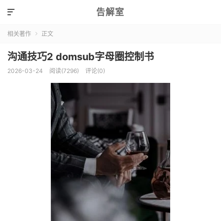
告解室

相关著作
正文

沟通技巧2 domsub字母圈控制书
2026-03-24
阅读(7296)
评论(0)