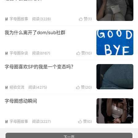
字母圈故事
阅读(3228)
赞(
1
)


我为什么离开了dom/sub社群
字母圈杂谈
阅读(6167)
赞(
10
)


字母圈喜欢SP的我是一个变态吗？
经验交流
阅读(4275)
赞(
20
)


字母圈感动瞬间
字母圈故事
阅读(3227)
赞(
0
)


下一页