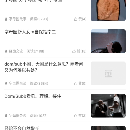
字母圈故事
阅读(3793)
赞(
4
)


字母圈新人女m自保指南二
经验交流
阅读(7498)
赞(
18
)


dom/sub小圈，大圈是什么意思？两者间
又为何难以共处？
字母圈杂谈
阅读(3684)
赞(
0
)


Dom/Sub&看见、理解、接住
字母圈杂谈
阅读(1087)
赞(
3
)


经验不会自然增长