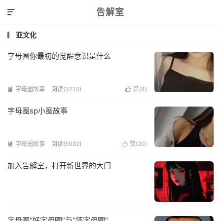
告解室

亚文化
字母圈你最初的觉醒意识是什么
字母圈故事
阅读(3713)
赞(
4
)


字母圈sp小圈故事
字母圈故事
阅读(5082)
赞(
20
)


加入告解室，打开新世界的大门
字母圈“好字母圈”与“坏字母圈”