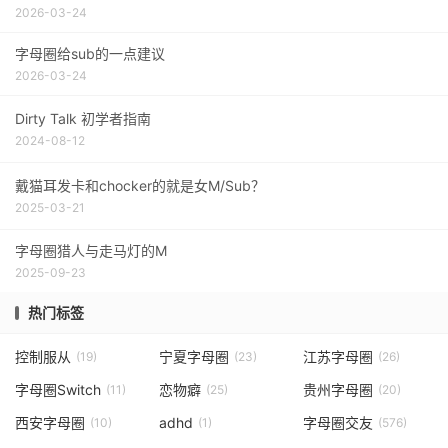
2026-03-24
字母圈给sub的一点建议
2026-03-24
Dirty Talk 初学者指南
2024-08-12
戴猫耳发卡和chocker的就是女M/Sub？
2025-03-21
字母圈猎人与走马灯的M
2025-09-23
热门标签
控制服从
宁夏字母圈
江苏字母圈
(19)
(23)
(26)
字母圈Switch
恋物癖
贵州字母圈
(11)
(25)
(20)
西安字母圈
adhd
字母圈交友
(10)
(1)
(576)