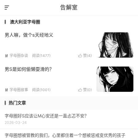
告解室

澳大利亚字母圈
男人嘛，做个s天经地义
字母圈杂谈
阅读(1477)
赞(
4
)


男S是如何偷懒耍滑的？
字母圈故事
阅读(1001)
赞(
0
)


热门文章
字母圈好S应该让M心安还是一直忐忑不安？
2026-03-24
字母圈想被管教的我们，心里都住着一个想被惩戒变优秀的孩子