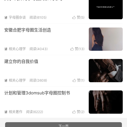
字母圈杂谈
阅读(6105)
赞(
5
)


安徽合肥字母圈生活创造
相关心理学
阅读(4043)
赞(
13
)


建立你的自我价值
相关心理学
阅读(3608)
赞(
1
)


计划和管理3domsub字母圈控制书
相关著作
阅读(6222)
赞(
2
)


下一页