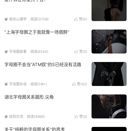
相关心理学
阅读(3708)
赞(
0
)


“上海字母圈之于我就像一场宿醉”
字母圈故事
阅读(6144)
赞(
5
)


字母圈不会当“ATM奴”的S已经没有活路
字母圈杂谈
阅读(1W+)
赞(
42
)


湖北字母圈关系圓形.尖角
经验交流
阅读(4895)
赞(
2
)


关于“纯粹的字母圈关系”的思考