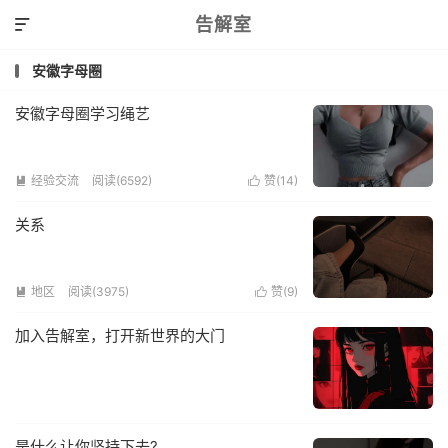
告解室

安徽字母圈
安徽字母圈学习绳艺
经验交流
阅读(6592)
赞(
14
)


关系
地区
阅读(3975)
赞(
9
)


加入告解室，打开新世界的大门
是什么让你坚持下去?