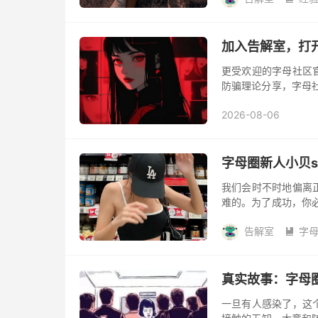
加入告解室，打
更受欢迎的字母社区
防骗理论分享，字母
以加入到字母社区官
2026-08-06
字母圈新人小贝s
我们会时不时地偏离
难的。为了成功，你
求某个目标或习惯时误
告解室
字
我们放...

真实故事：字母
一旦有人感染了，这