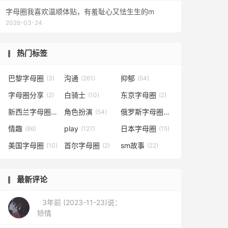
字母圈我喜欢温顺体贴，有羞耻心又怯生生的m
2026-03-24
热门标签
巴黎字母圈
沟通
抑郁
(3)
(261)
(54)
字母圈分享
白骑士
东京字母圈
(2)
(10)
(2)
新西兰字母圈
角色扮演
俄罗斯字母圈
(1)
(54)
(1)
情趣
play
日本字母圈
(86)
(127)
(15)
美国字母圈
首尔字母圈
sm故事
(10)
(2)
(22)
最新评论
3年前 (2023-11-23)说：
矫情