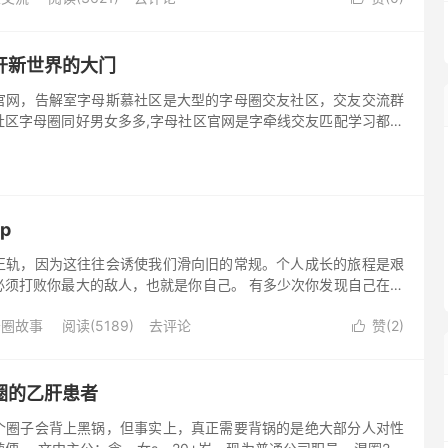
开新世界的大门
官网，告解室字母斯慕社区是大型的字母圈交友社区，交友交流群
社区字母圈同好男女多多,字母社区官网是字牵线交友匹配学习都可
网中来，
p
正轨，因为这往往会诱使我们滑向旧的常规。个人成长的旅程是艰
必须打败你最大的敌人，也就是你自己。 有多少次你发现自己在追
入歧途? 这是很常见的。 旧自我的幽灵总是潜伏在角落里，只要
母圈故事
阅读(5189)
去评论
赞(
2
)

圈的乙肝患者
个圈子会背上黑锅，但事实上，真正需要背锅的是绝大部分人对性