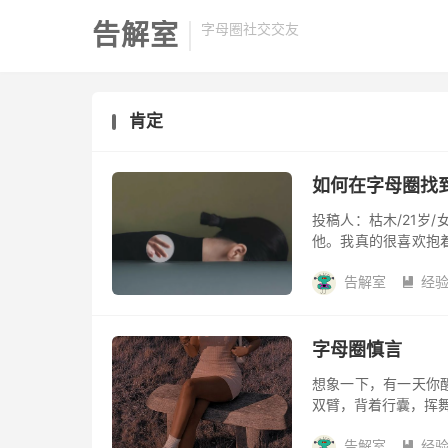
告解室
字母圈社交交友
肯定
如何在字母圈找
投稿人：枯木/21岁
他。我真的很喜欢抱
都是我童年没有得到
告解室
经
事情我...

字母圈慎言
想象一下，有一天你
双臂，背着行囊，挥舞
候会出轨？有一份全
告解室
经
太忙...
