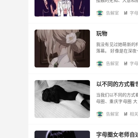
接触的无知、大意和随
+，偶然发现乙肝，
告解室
字
体...

玩物
我没有见过她萌新的
落幕。 好像是在深
人都说她是dog，包
告解室
字
为重...

以不同的方式看
当我们以不同的方式
母圈、重庆字母圈 
看，如果我戴上墨镜
告解室
相
比方。如...

字母圈女老师自