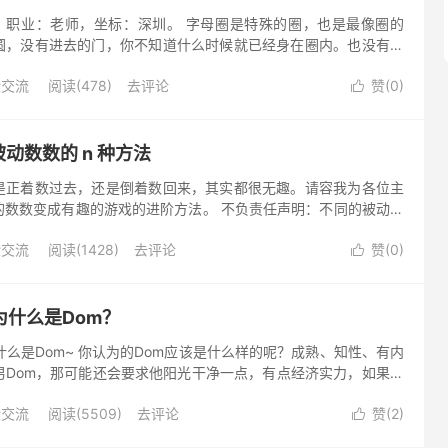
)，职业：老师，坐标：深圳。 字母圈是特殊的圈，也是最像圈的
圆，没有进去的门，你不知道什么时候就已经身在圈内。也没有退
出不去，又因为特殊原因竟然穿越出去。 当初走进字母圈的理由千
验交流
阅读(478)
去评论
赞(
0
)

被动数数的 n 种方法
是正着数过去，还是倒着数回来，其实都很无趣。请容我为各位主
的数数变成有趣的游戏的进阶方法。 不负责任声明：不同的被动对
程度不同，主动若有兴趣使用以下数数方式，请为自己的被动进行
验交流
阅读(1428)
去评论
赞(
0
)

为什么是Dom？
为什么是Dom~ 你认为的Dom应该是什么样的呢？成熟、知性、有内
男Dom，那可能还会要求他阳光干净一点，有点经济实力，如果是
她穿着打扮上更御姐一些，或是另一方向现实中更独立的女孩...
验交流
阅读(5509)
去评论
赞(
2
)
