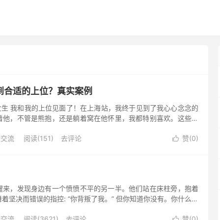
到合适的上位？真实案例
/女生 我和我的上位见面了！在上海站，我终于见到了我心心念念的
着他，不管是熊抱，还是躺着窝在他怀里，我都特别喜欢。这些，
过的东西。很小的时候，爸爸妈妈就已经不再去抱我了。小时候的
验交流
阅读(151)
去评论
赞(
0
)

醒来，发现身边有一个愤愤不平的另一半。他们站在床柱旁，抱着
着坚决而错误的指控: “你背叛了我。” 但你知道你没有。你什么时
职工作，两个孩子，还有生活中不可避免的一大堆废话，你实在是
验交流
阅读(3621)
去评论
赞(
0
)
