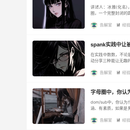
讲述人：冰雅(化名
圈，一个完整封闭的
出的门，所以很多人
告解室
经
奇百怪，...

spank实践中让
在实践中数数，不论
动分享三种能让无趣
于数字的敏感和喜好
告解室
经
友好调整，...

字母圈中，你认
dom/sub中，你认
涵、有素质，如果是
女Dom，可能会要求
告解室
经
