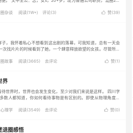
便。 文中主公：念，女s，20+岁，现为普通公司职员，混圈2年
生活轨迹改变。 确诊 刚刚入职不久，我就遇到了麻烦事，我的
母圈杂谈
阅读(1W+)
评论(3)
赞(
39
)

样子，我怀着私心不想看到这出剧的落幕，可我知道，总有一天会
夜一次找片片的时候看到了她，一个肆意释放欲望的女孩。尽管所有
括她自己。 她的评论区永远都很热闹，绝大部分都是在yy。这个因
母圈故事
阅读(3665)
去评论
赞(
1
)

世界
看待世界时，世界也会发生变化，至少对我们来说是这样。 四川字
大多数人都知道，你如何看待事物是有区别的。即使从物理角度来
，有些东西看得更好，而有些东西看得不太清楚。 让我们把它打个
关心理学
阅读(3549)
去评论
赞(
0
)

述退圈感悟