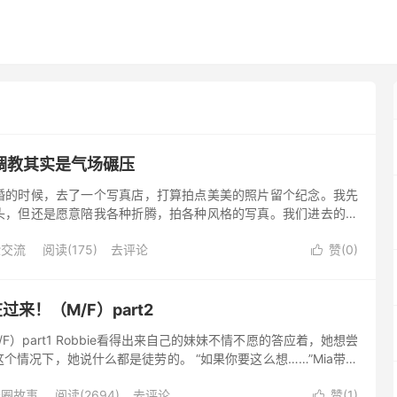
调教其实是气场碾压
婚的时候，去了一个写真店，打算拍点美美的照片留个纪念。我先
头，但还是愿意陪我各种折腾，拍各种风格的写真。我们进去的时
。有个小姐姐正对着手机直播，叭叭叭地给店里打广告，说得挺起
验交流
阅读(175)
去评论
赞(
0
)

过来！（M/F）part2
/F）part1 Robbie看得出来自己的妹妹不情不愿的答应着，她想尝
个情况下，她说什么都是徒劳的。 “如果你要这么想……”Mia带着
“过来，Mia” 哥哥提高了音量，抓住了...
母圈故事
阅读(2694)
去评论
赞(
1
)
