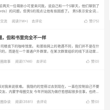
 前两天一位萌新小可爱来问我，说自己和一个S聊天，他们聊到了
words）的问题，但男S的观点让他有些困惑了。 男S表示安全词并
不好、技术不佳的人才会需要这种东西，因为安全词的存在代...
验交流
阅读(1W+)
去评论
赞(
75
)

圈，但和书里完全不一样
公司楼底下的咖啡馆里。 和那些网上的艳遇不同，我们并不是在什
识的，而是在一个普通户外群里，在某次群里组织的线下活动里有
如此普通的相识，以至于后来当我知道他有着非常浓烈的dom/sub
母圈故事
阅读(1746)
去评论
赞(
0
)

事对我来说很难。 我隐约的觉得过去到现在，一直在控制自己不要
交友、内蒙字母圈交友 今年开始因为做疗愈想起很多往事，也终于
脉络，星期天拍照以后我觉得有缓解了那些恐惧，但是依旧不是完
母圈杂谈
阅读(3581)
去评论
赞(
0
)
