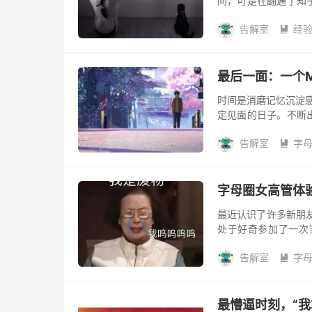
间，可是在翻遍了知
知道该怎么表达，我
告解室
经
个因为疼痛结束...

最后一面：一个
时间是消磨记忆沉淀感
定见面的日子。不断
也许接下来的日子里
告解室
字
着一个自...

字母圈女高管体
最近认识了许多新朋
处于好奇参加了一次当
子。 她说虽然很痛
告解室
字
己觉...

最懵逼时刻，“我