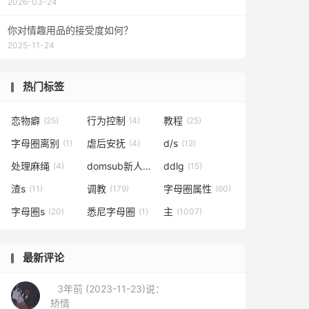
2026-03-24
你对情趣用品的接受度如何？
2025-11-24
热门标签
恋物癖
行为控制
教程
(25)
(4)
(25)
字母圈离别
虐后安抚
d/s
(1)
(4)
(12)
处理麻绳
domsub新人手册
ddlg
(4)
(166)
(15)
渣s
调教
字母圈属性
(11)
(179)
(60)
字母圈s
悉尼字母圈
主
(20)
(1)
(1007)
最新评论
3年前 (2023-11-23)说：
矫情