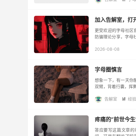
加入告解室，打
更受欢迎的字母社区
防骗理论分享，字母
以加入到字母社区官
2026-08-08
字母圈慎言
想象一下，有一天你
双臂，背着行囊，挥舞
候会出轨？有一份全
告解室
经
太忙...

疼痛的“前世今生
答应要写这篇文章的