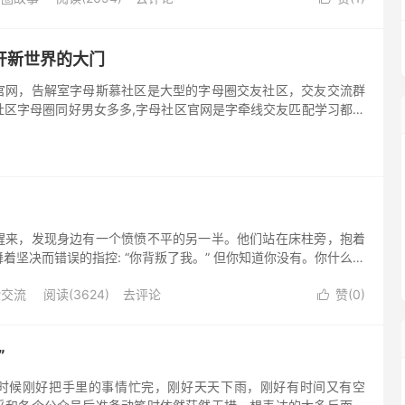
开新世界的大门
官网，告解室字母斯慕社区是大型的字母圈交友社区，交友交流群
社区字母圈同好男女多多,字母社区官网是字牵线交友匹配学习都可
网中来，
醒来，发现身边有一个愤愤不平的另一半。他们站在床柱旁，抱着
着坚决而错误的指控: “你背叛了我。” 但你知道你没有。你什么时
职工作，两个孩子，还有生活中不可避免的一大堆废话，你实在是
验交流
阅读(3624)
去评论
赞(
0
)

”
时候刚好把手里的事情忙完，刚好天天下雨，刚好有时间又有空