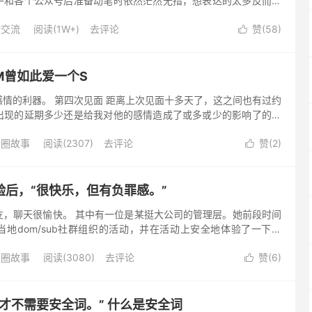
乎和各个公众号后准备动笔时依然茫然无措，想表达的太多反而不
是相信缘分的人，在不算长的字母圈生涯里一共经历过两个主，一
验交流
阅读(1W+)
去评论
赞(
58
)

M曾如此爱一个S
情的利器。 第四次见面 距离上次见面十多天了，这之间也有过约
出现的延期多少还是给我对他的感情造成了或多或少的影响了的。
要换成我没有时间见面了，或许，这是对我的一大考验吧——面对
母圈故事
阅读(2307)
去评论
赞(
2
)

验后，“很快乐，但有负罪感。”
友，聊天很愉快。 其中有一位是某挺大公司的管理层。她前段时间
地dom/sub社群组织的活动，并在活动上安全地体验了一下鞭
，但是新世界的大门好像打开了，体验时屁股上火辣辣的疼竟然让自
母圈故事
阅读(3080)
去评论
赞(
6
)

才不需要安全词。” 什么是安全词