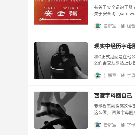
有关于安全词的干货
关于安全词（safe 
不是必须的，只是玩的
告解室
经

现实中经历字母
和C正式见面是在他
么约会交友网站上认
过一面之缘。 因为是
告解室
字
倾...

西藏字母圈自己
我觉得表露性感这件
这么做。 西藏字母圈
摸到为什么会恐惧的
告解室
字
全，我...
