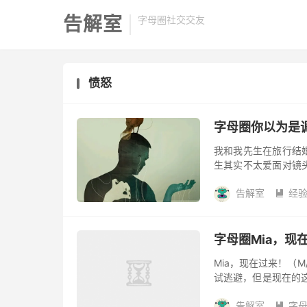
告解室
字母圈社交交友
愤怒
字母圈你以为是
我和我先生在旅行结
生其实不太爱面对镜
候，店里还挺热闹的
告解室
经
劲的。因为男...

字母圈Mia，现在
Mia，现在过来！（M
试逃避，但是现在的这
一点抱怨的语气嘟囔着 
告解室
字
