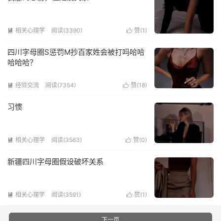
相关心理学
阅读(3390)
赞(
1
)


四川字母圈S惩罚M抄百家姓会被打吗哈哈
哈哈哈？
经验交流
阅读(7354)
赞(
18
)


习惯
相关心理学
阅读(3563)
赞(
0
)


新疆四川字母圈假设破坏关系
相关心理学
阅读(3591)
赞(
1
)


下一页