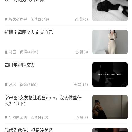
相关心理学
阅读(3549)
赞(
0
)


新疆字母圈交友定义自己
地区
阅读(4205)
赞(
6
)


四川字母圈交友
地区
阅读(5189)
赞(
13
)


字母圈“女友想让我当dom，我该做些什
么？”（下）
字母圈杂谈
阅读(4817)
赞(
7
)


我感到悲伤，但是没关系