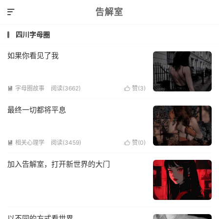
告解室

四川字母圈
如果你看见了我
字母圈故事
阅读(3662)
赞(
3
)


最终一切都将平息
相关心理学
阅读(3459)
赞(
0
)


加入告解室，打开新世界的大门
以不同的方式看世界