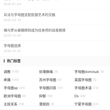
2025-01-04
兵法与字母圈支配臣服艺术的交融
2025-03-10
绳与梦从被捆绑到成为纹身师的自我救赎
2025-10-05
字母圈选择
2024-01-01
热门标签
调教
处理麻绳
字母圈dom/sub
(179)
(4)
(9)
疼痛
苏州字母圈
英国字母圈
(149)
(4)
(5)
字母圈sp
字母圈问答
字母圈术语
(43)
(14)
(73)
欧洲字母圈
抑郁
Ds
(6)
(54)
(46)
主奴关系
潜规则
宁夏字母圈
(79)
(5)
(23)