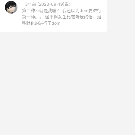
3年前 (2023-09-19)说：
第二种不就是我嘛？ 我还以为dom要进行
第一种。。 怪不得女生比较听我的话，潜
移默化的进行了dom