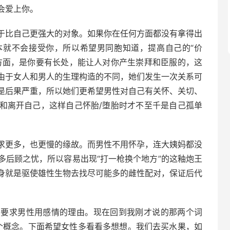
会爱上你。
于比自己更强大的对象。如果你在任何方面都没有拿得出
本就不会接受你，所以希望男同胞知道，提高自己的“价
方面，是你要有长处，能让人对你产生崇拜和臣服的，这
由于女人和男人的生理构造的不同，她们发生一次关系可
是后果严重，所以她们更希望男性对自己有关怀、关切、
和离开自己，这样自己怀胎/堕胎时才不至千是自己孤单
求更多，也更慢的缘故。而男性不用怀孕，连大姨妈都没
多后顾之忧，所以容易出现“打一枪换个地方”的这釉炮王
身就是驱使雄性生物去找尽可能多的雌性配对，保证后代
会要求男性用感情的理由。现在回到我刚才说的那两个词
两个概念。下面希望女性多看看多想想。我们去买水果，如