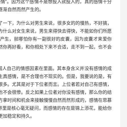
感情”。因为这个感情不是想投入就投入的，真的感情十分
逐渐自然而然产生的。
了一下，为什么对男生来说，很多女的的慢热，不好搞，
为什么对女生来说，男生来得快去得快，不能如你们所愿
空产生，就哪怕你有一副很好的皮囊，因为皮囊才来爱你
然你再好看，和你相处下来不合适，走不到一起，也不会
中国人自己的情感因素在里面。其本身含义并没有感情的成
生真感情，是不合理也不现实的。但是，我要说的是，有
很多。尤其是对于下位者而言。上位者若对自己有感情，
也不会很惨。反之如果上位者对你没有感情，那么你的结
方拿时间和机会来接触慢慢自然而然形成的，感情在思慕
慕界里是核心毫无疑问，而感情的存在是锦上添花，能给你
更加稳定和持久。