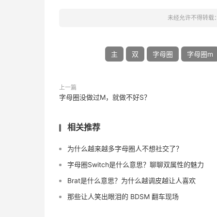
未经允许不得转载
主
双
字母圈
字母圈m
上一篇
字母圈没做过M，就做不好S？
相关推荐
为什么越来越多字母圈人不想社交了？
字母圈Switch是什么意思？聊聊双属性的魅力
Brat是什么意思？为什么越调皮越让人喜欢
那些让人笑出眼泪的 BDSM 翻车现场