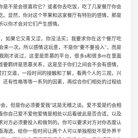
你是不是会很喜欢它？或者你去吃饭，吃了几家餐厅你会
吃。显然，你对这个苹果和这家餐厅有特别的感情，那是
所以你才会对它们产生感情。
它，如果它又青又涩，你没法买；我要求你在这个餐厅吃
会来一次。所以感情这玩意，不是你“要不要投入”，而是
于我刚才说过，这里是思慕的平台，很多s和很多m在里面
首要羁绊是思慕关系，这是至于你们之间会不会有感情，
通过打交道，一段时间的接触和了解，看两个人的三观，兴
，还有性格等等一系列的因素，再综合你们相处的过程给
。
约会，但是你必须要爱我”这是无稽之谈。爱不爱是约会相
看你自己爱不爱他爱情是相处以后看彼此是否合适，以及
求对方必须要投入和做到的。你可以要求对方对你态度认
面海选，给你一些时间让两个人可以单独相处不受外界干