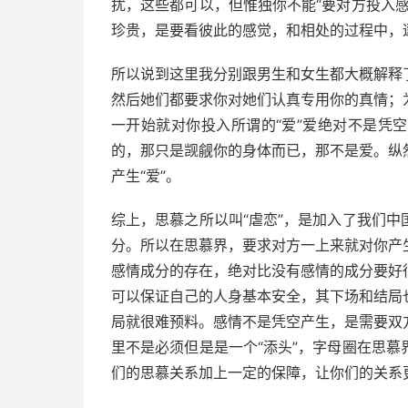
扰，这些都可以，但惟独你不能“要对方投入
珍贵，是要看彼此的感觉，和相处的过程中，
所以说到这里我分别跟男生和女生都大概解释
然后她们都要求你对她们认真专用你的真情；
一开始就对你投入所谓的“爱”爱绝对不是凭
的，那只是觊觎你的身体而已，那不是爱。纵
产生“爱”。
综上，思慕之所以叫“虐恋”，是加入了我们
分。所以在思慕界，要求对方一上来就对你产
感情成分的存在，绝对比没有感情的成分要好
可以保证自己的人身基本安全，其下场和结局
局就很难预料。感情不是凭空产生，是需要双
里不是必须但是是一个“添头”，字母圈在思
们的思慕关系加上一定的保障，让你们的关系