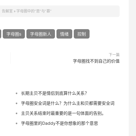
：
告解室
»
字母圈中的“思”与”慕”
字母圈s
字母圈新人
情绪
控制
下一篇
字母圈找不到自己的价值
长期主贝不是情侣到底算什么关系？
字母圈安全词是什么？为什么主和贝都需要安全词
主贝关系结束时最重要的是一句体面的告别。
字母圈里的Daddy不是你想象的那个意思