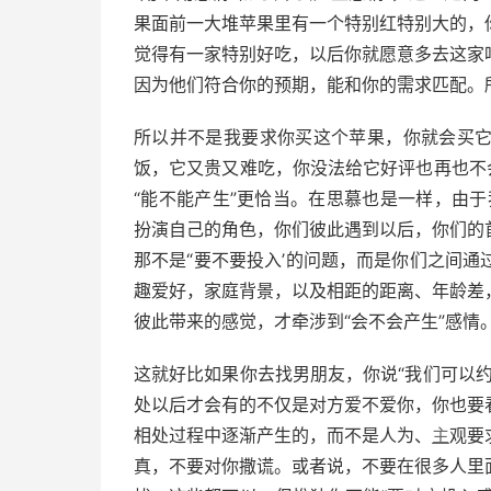
果面前一大堆苹果里有一个特别红特别大的，
觉得有一家特别好吃，以后你就愿意多去这家
因为他们符合你的预期，能和你的需求匹配。
所以并不是我要求你买这个苹果，你就会买
饭，它又贵又难吃，你没法给它好评也再也不
“能不能产生”更恰当。在思慕也是一样，由
扮演自己的角色，你们彼此遇到以后，你们的
那不是“要不要投入’的问题，而是你们之间
趣爱好，家庭背景，以及相距的距离、年龄差
彼此带来的感觉，才牵涉到“会不会产生”感情
这就好比如果你去找男朋友，你说“我们可以
处以后才会有的不仅是对方爱不爱你，你也要
相处过程中逐渐产生的，而不是人为、
主
观要
真，不要对你撒谎。或者说，不要在很多人里