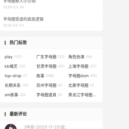
字母圈新人小贝sp
2026-03-24
字母圈受虐的底层逻辑
2026-02-03
热门标签
play
广东字母圈
角色扮演
(127)
(32)
(54)
kb绳艺
甘肃字母圈
上海字母圈
(22)
(20)
(37)
top-drop
故事
字母圈dom
(1)
(288)
(83)
长期关系
苏州字母圈
北美字母圈
(10)
(4)
(2)
sm故事
字母圈道具
黑龙江字母圈
(22)
(2)
(19)
最新评论
3年前 (2023-11-23)说：