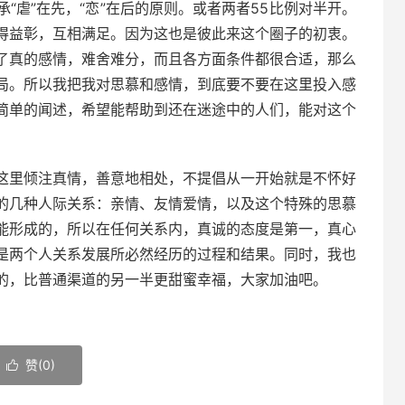
“虐”在先，“恋”在后的原则。或者两者55比例对半开。
得益彰，互相满足。因为这也是彼此来这个圈子的初衷。
了真的感情，难舍难分，而且各方面条件都很合适，那么
局。所以我把我对思慕和感情，到底要不要在这里投入感
简单的闻述，希望能帮助到还在迷途中的人们，能对这个
这里倾注真情，善意地相处，不提倡从一开始就是不怀好
的几种人际关系：亲情、友情爱情，以及这个特殊的思慕
能形成的，所以在任何关系内，真诚的态度是第一，真心
是两个人关系发展所必然经历的过程和结果。同时，我也
的，比普通渠道的另一半更甜蜜幸福，大家加油吧。
赞(
0
)
