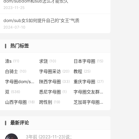
dom/subdom和sub怎么才能长久
2023-11-25
dom/sub女S如何提升自己的”女王”气质
2024-07-10
热门标签
渣s
求饶
日本字母圈
(11)
(10)
(15)
白骑士
字母圈采访
教程
(10)
(20)
(25)
字母圈dom/sub
陕西字母圈
重庆字母圈
(9)
(33)
(27)
双
悉尼字母圈
字母圈交友群
(536)
(1)
(25)
山西字母圈
跨性别
芝加哥字母圈
(18)
(19)
(1)
最新评论
3年前 (2023-11-23)说：