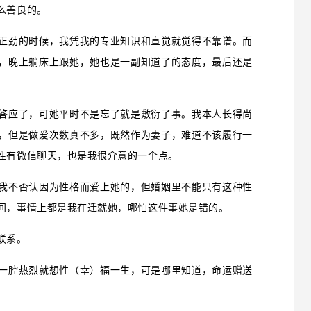
么善良的。
正劲的时候，我凭我的专业知识和直觉就觉得不靠谱。而
，晚上躺床上跟她，她也是一副知道了的态度，最后还是
答应了，可她平时不是忘了就是敷衍了事。我本人长得尚
，但是做爱次数真不多，既然作为妻子，难道不该履行一
性有微信聊天，也是我很介意的一个点。
我不否认因为性格而爱上她的，但婚姻里不能只有这种性
间，事情上都是我在迁就她，哪怕这件事她是错的。
联系。
一腔热烈就想性（幸）福一生，可是哪里知道，命运赠送