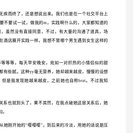
无疾而终了，还是想说出来。我们也是在一个社交平台上
要不要试一试，做我的m，实践啊什么的，大家都知道的
烈，虽然没有直接同意，不过，有大量的沟通了道具，场
赴酒店展开实践一样，我想不管哪个男生遇到女生这样的
等等等等，每天早安晚安，宛如一对炽热的小情侣似的甜
都有些腻。这种yy毫无营养，她却越来越皮，慢慢的设想
但是我发现她越来越皮，之前她也自称brat。不过我知
”关系也就到头了，果不其然，在我点破她这层关系后，她
句。
从她刚开始的“嘤嘤嘤”，到后来的冷淡，用她的话说是压