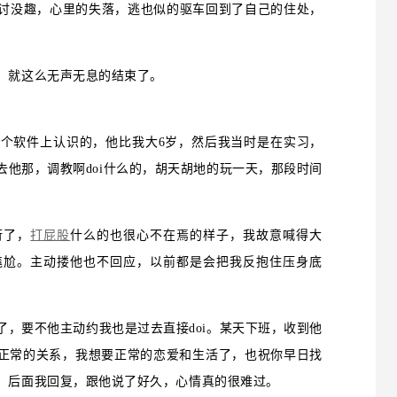
讨没趣，心里的失落，逃也似的驱车回到了自己的住处，
，就这么无声无息的结束了。
个软件上认识的，他比我大6岁，然后我当时是在实习，
他那，调教啊doi什么的，胡天胡地的玩一天，那段时间
衍了，
打屁股
什么的也很心不在焉的样子，我故意喊得大
尴尬。主动搂他也不回应，以前都是会把我反抱住压身底
，要不他主动约我也是过去直接doi。某天下班，收到他
不正常的关系，我想要正常的恋爱和生活了，也祝你早日找
。后面我回复，跟他说了好久，心情真的很难过。