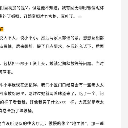
们当初加的是V，但是他不知道，我有回无聊用微信昵称
妻的订婚照，订婚宴照片九宫格，真吐辽。
好
说大不大，说小不小，然后两家人都催的紧，想想互相都
点震惊，后来想想。提了几点要求，在我的允诺下，后面
，包括但不限于工资上交，戴锁定期释放等等问题。当时
可厚非。
件小事我现在还记得，我们小区门口经常会有一些老太太
回家放厨房里，刚炸过她就闻着味道来了，吃了一个。问
的样子看着我，好像我买了什么xxx一样，大意就是老太
春卷全扔了垃圾桶。
当没听见似的往客厅走，傲慢的像个“地主婆”。那一瞬