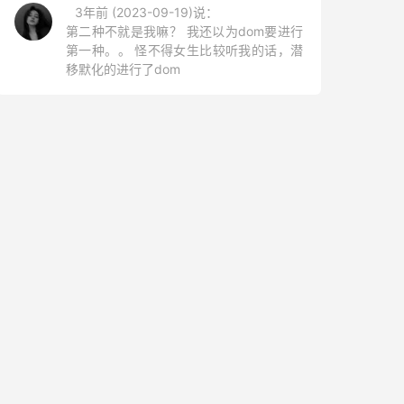
3年前 (2023-09-19)说：
第二种不就是我嘛？ 我还以为dom要进行
第一种。。 怪不得女生比较听我的话，潜
移默化的进行了dom