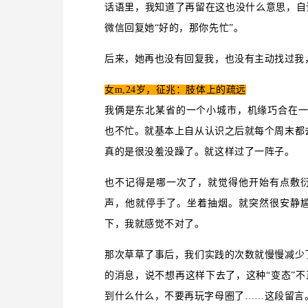
话语里，我知道了再留在这也没什么意思，自
微信回复她“好的，那你先忙”。
后来，她再也没有回复我，也没有主动找过我
女m,24岁，征兆：肢体上的疏远
我俩是东北某省的一个小城市，机缘巧合在一
也不忙。就基本上自从认识之后就每个周末都去
真的是很没羞没躁了。就这样过了一阵子。
也不记得是哪一次了，就觉得他开始有点敷
声，他就停手了。坐着抽烟。就突然很安静
下，我就感觉不对了。
那次草草了事后，我们实践的次数就慢慢减少了
的消息，说不想再这样下去了，这种“变态”
到什么什么，不要再玩字母圈了……这段留言