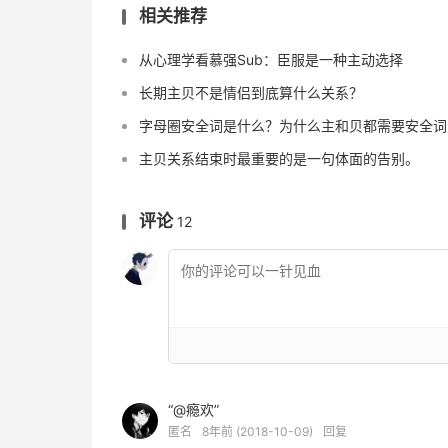
相关推荐
从心理学看慕强Sub：臣服是一种主动选择
长期主贝不是情侣到底算什么关系？
字母圈安全词是什么？为什么主和贝都需要安全词
主贝关系结束时最重要的是一句体面的告别。
评论
12
“@瘾欢”
匿名
8年前 (2018-10-09)
回复