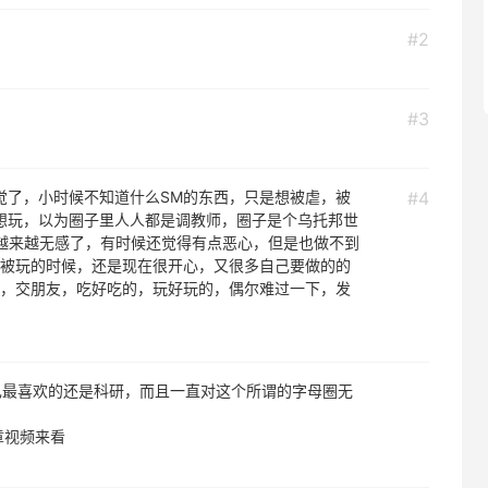
#2
#3
觉了，小时候不知道什么SM的东西，只是想被虐，被
#4
想玩，以为圈子里人人都是调教师，圈子是个乌托邦世
越来越无感了，有时候还觉得有点恶心，但是也做不到
被玩的时候，还是现在很开心，又很多自己要做的的
，交朋友，吃好吃的，玩好玩的，偶尔难过一下，发
己最喜欢的还是科研，而且一直对这个所谓的字母圈无
章视频来看