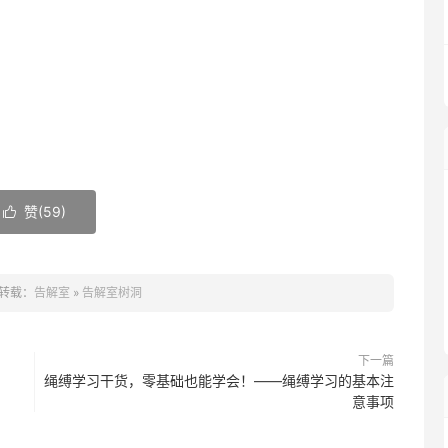
赞(
59
)

转载：
告解室
»
告解室树洞
下一篇
绳缚学习干货，零基础也能学会！——绳缚学习的基本注
意事项