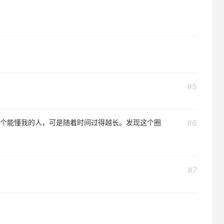
#5
个能懂我的人，可是随着时间过得越长。发现这个圈
#6
#7