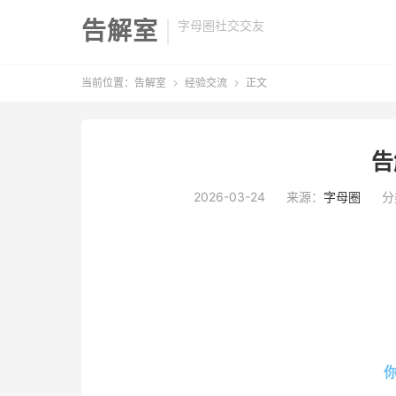
告解室
字母圈社交交友
当前位置：
告解室
经验交流
正文


告
2026-03-24
来源：
字母圈
分