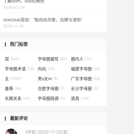
了解dom、sub的角色
2026-03-24
dom/sub现状：“取向向天歌，白嫖与渣伪”
2023-11-25
热门标签
双
字母圈属性
圈内人
(536)
(60)
(70)
字母圈术语
内向
福建字母圈
(73)
(23)
(24)
主
男s女m
广东字母圈
(1007)
(6)
(32)
羞辱
合肥字母圈
长沙字母圈
(84)
(1)
(3)
长期关系
字母圈网调
道具
(10)
(4)
(118)
最新评论
3年前 (2023-11-23)说：