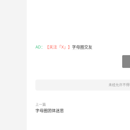
AD：
【关注「X」】
字母圈交友
未经允许不得
上一篇
字母圈团体迷思