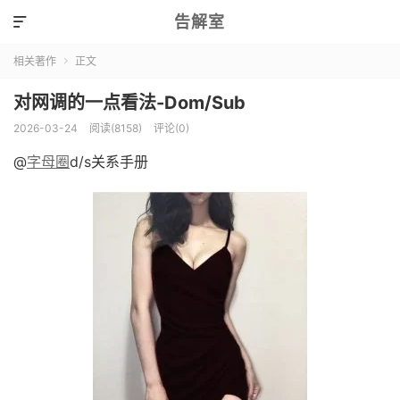
告解室

相关著作
正文

对网调的一点看法-Dom/Sub
2026-03-24
阅读(8158)
评论(0)
@
字母圈
d/s关系手册