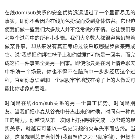
在线
dom/sub
关系的安全优势远远超过了一个显而易见的
事实，即你不会因为在线角色扮演而受到身体伤害。它也迫
使我们做一些我们大多数人并不经常做的事情。它让我们思
考整个过程中的所有小步骤。我们大多数人都很容易幻想着
做某件事，却从来没有真正考虑过该采取哪些步骤来完成
它。说“我想把你绑在椅子上和你做爱
!
”可能是一回事，而完
成这样一件事完全是另一回事。即使你只是在网上情色聊天
中扮演一个场景，你也不得不在脑海中一步步经历这个过
程，直到你意识到和一个屁股牢牢地放在椅子上的人做爱可
能比你想象的要难。
时间是在线
dom/sub
关系的另一个真正优势。时间是朋
友。当我们把小麦从谷壳中分离出来的时候，时间有一种真
正的魔力。你越快从第一次网上打招呼转变成一段忠诚的现
实关系，就越有可能以一场史诗般的火车失事而告终。当
然，这条规则总是有例外(我很想称之为马凯定律)，但概率