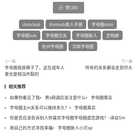
赞(
26
)

dom/sub
domsub新人手册
字母圈dom
字母圈sub
字母圈交友
字母圈新人
恋物癖
杭州字母圈
河南字母圈
上一篇
下一篇
字母圈我尿裤子了，这在成年人
所有的关系都会走到尽头
里也是相当炸裂的
相关推荐
如果你看见了我
男s网调应该注意什么
字母圈慎言
字母圈主m关系可以维持多久？
字母圈真实
你是否应该告诉别人你喜欢字母圈字母圈虐恋游戏？-译自5m
用自己的方式寻找幸福
字母圈新人小贝sp