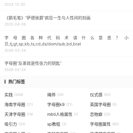
2023-12-20
《鹅毛笔》“萨德侯爵”疯狂一生与人性间的刻画
2025-04-06
字母圈各种代码术语什么意思？小
贝,tj,gt,sp,kb,ts,cd,ds/dom/sub,bd,brat
2026-03-24
字母圈“反差就是性张力的钥匙”
2026-03-24
热门标签
实践
绳师
仪式感
(248)
(29)
(50)
海南字母圈
字母圈k9
英国字母圈
(21)
(21)
(5)
天津字母圈
mbti人格属性
恋物癖
(18)
(1)
(25)
吸引力
sp教程
字母圈属性
(35)
(3)
(60)