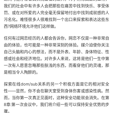
我们的社会中有许多人会把那些在痛苦中找到快乐、享受体
罚、或在对所爱的人完全毫无保留地付出中找到成就感的人
污名化。难怪很多人很难找到一个出口来探索和表达这些东
西
?
网络环境允许他们这样做。
任何有过网恋经历的人都会告诉你，网恋不仅是一种非常自
由的体验，也可能是一种非常深刻的体验。媒介迫使你关注
自己头脑和内心的想法，而不是外表、年龄、身体特征、性
感或社会和经济地位。对许多人来说，这将是他们一生中第
一次有人愿意忽略那些肤浅的东西，而看穿他们的灵魂，那
是相当令人陶醉的。
探索在线
dom/sub
关系的另一个积极方面是它的相对安全
性
——
显然，你不会在聊天室受到身体伤害或感染性病。然
而，当你第一次真正见面时，这种安全功能就会消失。在第
8
章
:
第一次会议中，我们将介绍一些可以保持安全优势的步
骤。