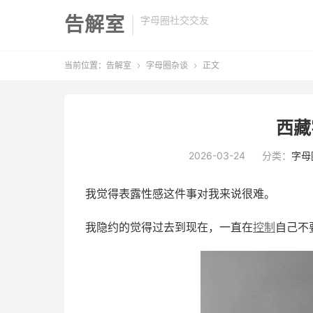
告解室
字母圈社交交友
当前位置：
告解室
字母圈杂谈
正文


西藏
2026-03-24
分类：
字母
我觉得表露性感这件事对我来说很难。
我隐约的觉得过去到现在，一直在
控制
自己不