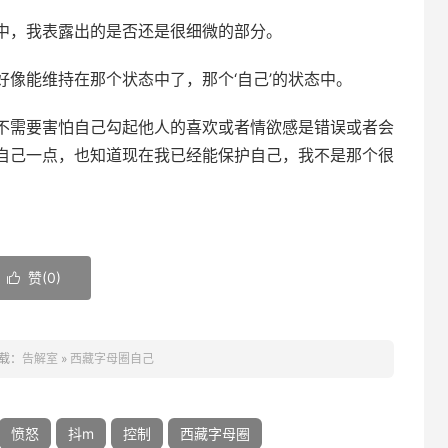
中，我表露出的是否还是很细微的部分。
像能维持在那个状态中了，那个‘自己’的状态中。
不需要害怕自己勾起他人的喜欢或者情欲感是错误或者会
自己一点，也知道现在我已经能保护自己，我不是那个很
赞(
0
)

载：
告解室
»
西藏字母圈自己
愤怒
抖m
控制
西藏字母圈