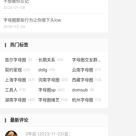
不想被你忘记
2024-01-08
字母圈那些行为让你很下头low
2026-03-24
热门标签
首尔字母圈
长期关系
字母圈交友群
(2)
(10)
(25)
契约家规
ddlg
云南字母圈
(23)
(15)
(17)
上海字母圈
河南字母圈
西藏字母圈
(37)
(25)
(13)
工具人
字母圈sp
domsub
(12)
(43)
(6)
湖南字母圈
字母圈绳艺
杭州字母圈
(40)
(14)
(13)
最新评论
3年前 (2023-11-23)说：