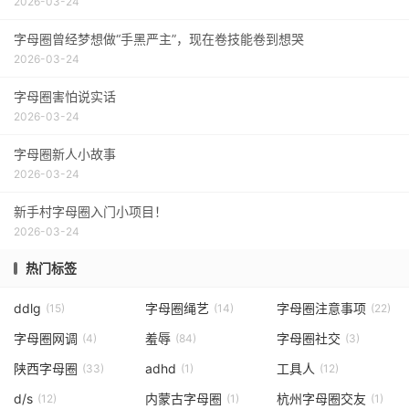
2026-03-24
字母圈曾经梦想做“手黑严主”，现在卷技能卷到想哭
2026-03-24
字母圈害怕说实话
2026-03-24
字母圈新人小故事
2026-03-24
新手村字母圈入门小项目！
2026-03-24
热门标签
ddlg
字母圈绳艺
字母圈注意事项
(15)
(14)
(22)
字母圈网调
羞辱
字母圈社交
(4)
(84)
(3)
陕西字母圈
adhd
工具人
(33)
(1)
(12)
d/s
内蒙古字母圈
杭州字母圈交友
(12)
(1)
(1)