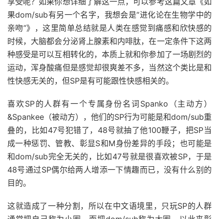
享受呢？如果你想详细了解这一点，可以参考这篇文章《如
果dom/sub有另一个名字，我想会是“进化论在生物学中的
亲吻”》，这里简单总结就是人类在感觉到痛感和欣快感的
时候，大脑都会分泌肾上腺素和内啡肽，在一定条件下这两
种感受是可以互相转化的，本质上就和你参加了一场剧烈的
运动，浑身酸痛但是感觉却很爽差不多，当然这个类比是和
性快感无关的，但SP是有可能跟性快感相关的。
喜欢SP的人群有一个专属身份名词Spanko（主动方）
&Spankee（被动方），他们的SP行为可能是和dom/sub重
叠的，比如47号犯错了，48号就抽了他100鞭子，把SP当
成一种惩罚、管教、彰显S和M身份差异的手段；也可能是
和dom/sub完全无关的，比如47号就是很喜欢被SP，于是
48号通过SP偶尔给两人增添一下情趣而已，没有什么别的
目的。
这就造成了一种分割，所以在中文语境里，只玩SP的人群
通常把自己称为小圈，而把dom/sub称为大圈，以此来彰