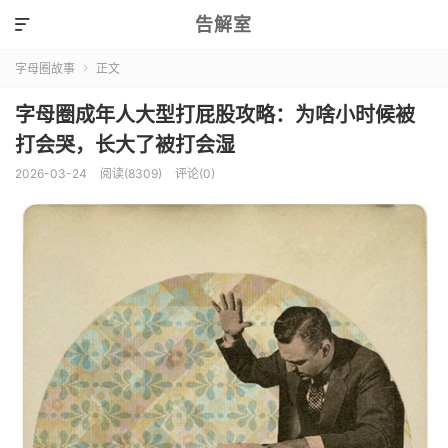
告解室

字母圈故事
正文

字母圈成年人大型打屁股攻略：为啥小时候被
打会哭，长大了被打会湿
2026-03-24
阅读(8309)
评论(0)