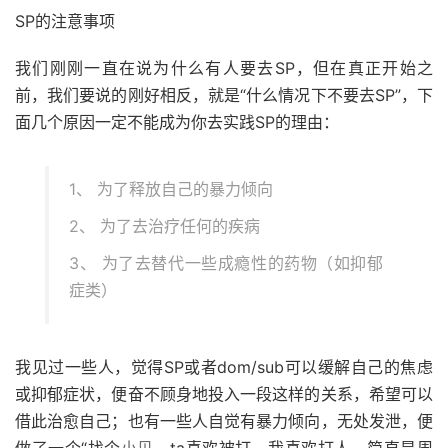
SP的注意事项
我们刚刚一直在说为什么有人要去SP，但在真正开始之
前，我们要说的刚好相反，就是“什么情况下不要去SP”，下
面几个原因一定不能成为你去实践SP的理由：
1、 为了释放自己的暴力倾向
2、 为了去治疗任何的疾病
3、 为了去替代一些成瘾性的药物（如抑郁
症类）
我见过一些人，觉得SP或者dom/sub可以缓解自己的焦虑
或抑郁症状，便奋不顾身地投入一段这样的关系，希望可以
借此治愈自己；也有一些人自觉有暴力倾向，无处发泄，便
做了一个“找个
小贝
，ta喜欢被打，我喜欢打人，简直是周