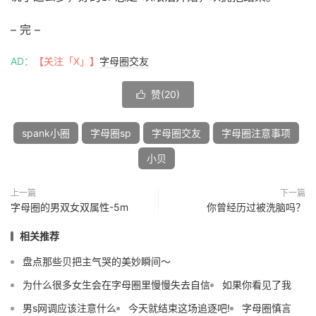
– 完 –
AD：
【关注「X」】
字母圈交友
赞(
20
)

spank小圈
字母圈sp
字母圈交友
字母圈注意事项
小贝
上一篇
下一篇
字母圈的男双女双属性-5m
你曾经历过被洗脑吗？
相关推荐
盘点那些贝把主气哭的美妙瞬间～
为什么很多女生会在字母圈里慢慢失去自信
如果你看见了我
男s网调应该注意什么
今天就结束这场追逐吧!
字母圈慎言