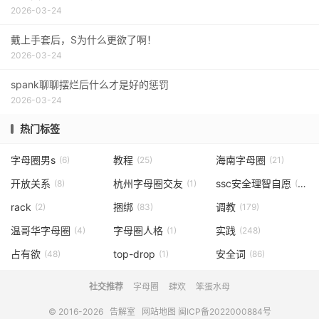
2026-03-24
戴上手套后，S为什么更欲了啊！
2026-03-24
spank聊聊摆烂后什么才是好的惩罚
2026-03-24
热门标签
字母圈男s
教程
海南字母圈
(6)
(25)
(21)
开放关系
杭州字母圈交友
ssc安全理智自愿
(8)
(1)
(20)
rack
捆绑
调教
(2)
(83)
(179)
温哥华字母圈
字母圈人格
实践
(4)
(1)
(248)
占有欲
top-drop
安全词
(48)
(1)
(86)
社交推荐
字母圈
肆欢
笨蛋水母
© 2016-2026
告解室
网站地图
闽ICP备2022000884号