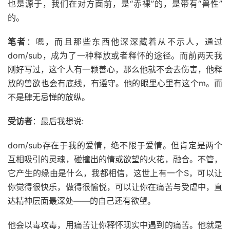
也是源于，我们在对方面前，是“赤裸”的，是带有“兽性”
的。
笔者
：嗯，而且那些东西他深深藏着从不示人，通过
dom/sub，成为了一种释放或者释怀的途径。而前两天我
刚好写过，这个人有一颗善心，那么他就不会去伤害，他释
放的兽欲也会有底线，有遵守。他的眼里心里有这个m。而
不是肆无忌惮的放纵。
受访者
：最后我想说:
dom/sub存在于我的爱情，绝不限于爱情。但肯定是两个
互相吸引的灵魂，碰撞出的情或欲望的火花，融合。不管，
它产生的缘由是什么，我都相信，这世上有一个S，可以让
你觉得很快乐，做得很愉悦，可以让你在痛苦与受虐中，直
达精神层面最深处——的自己还有欲望。
他会以毒攻毒，用痛苦让你释怀现实中遇到的痛苦。他就是