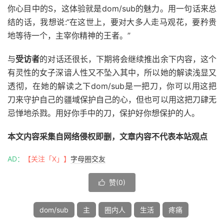
你心目中的S，这体验就是dom/sub的魅力。用一句话来总
结的话，我想说:“在这世上，要对大多人走马观花，要矜贵
地等待一个，主宰你精神的王者。”
与
受访者
的对话还很长，下期将会继续推出余下内容，这个
有灵性的女子深谙人性又不坠入其中，所以她的解读浅显又
透彻，在她的解读之下dom/sub是一把刀，你可以用这把
刀来守护自己的疆域保护自己的心，但也可以用这把刀肆无
忌惮地杀戮。用好你手中的刀，保护好你想保护的人。
本文内容采集自网络侵权即删，文章内容不代表本站观点
AD：
【关注「X」】
字母圈交友
赞(
0
)

dom/sub
主
圈内人
生活
疼痛