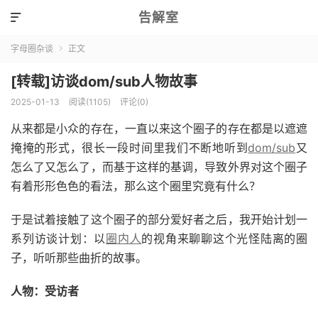
告解室

字母圈杂谈
正文

[转载]访谈dom/sub人物故事
2025-01-13
阅读(1105)
评论(0)
从来都是小众的存在，一直以来这个圈子的存在都是以遮遮
掩掩的形式，很长一段时间里我们不断地听到
dom/sub
又
怎么了又怎么了，而基于这样的基调，导致外界对这个圈子
有着形形色色的看法，那么这个圈里究竟有什么？
于是试着接触了这个圈子的部分爱好者之后，我开始计划一
系列访谈计划：以
圈内人
的视角来聊聊这个光怪陆离的圈
子，听听那些曲折的故事。
人物：受访者