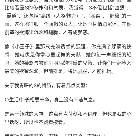
比较看重S的修养和和气质。我觉得，S不但包括“凶狠“、
“霸道“、还包括“高级（人格魅力）“、“温柔“、“缠绵“的一
面，这样地征服一个骄傲的女人，让她心甘情愿沉浮，在你
创造的欲海里沉沦和翻腾，才有成就感。
像《小王子》里那只充满诱惑的狐狸，你充满了蹂躏的快
感，她就像是你掌心里起舞的天鹅，她的每一声细细的轻
鸣，她的桀骜与被你驯服后的性感的卑微，让你们一起堕入
最美的欲望深渊。但前提是，将她驯服，才能把玩。
关于我青睐的S的特质，有着几点类型：
○生活中:长相要干净，身上没有不洁气息。
是某一领域的大神，这点有点苛刻和不讲理，但也是我的心
里话呀，所以也不藏着掖着。