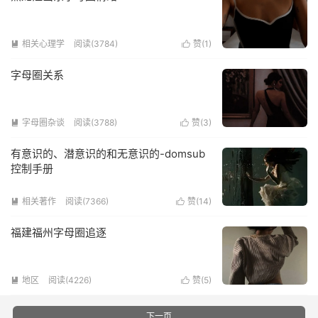
相关心理学
阅读(3784)
赞(
1
)


字母圈关系
字母圈杂谈
阅读(3788)
赞(
3
)


有意识的、潜意识的和无意识的-domsub
控制手册
相关著作
阅读(7366)
赞(
14
)


福建福州字母圈追逐
地区
阅读(4226)
赞(
5
)


下一页