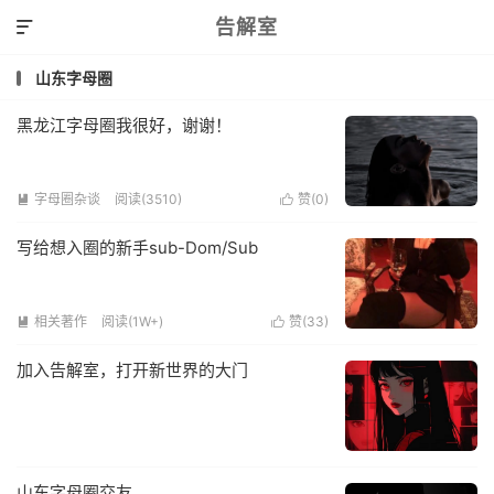
告解室

山东字母圈
黑龙江字母圈我很好，谢谢！
字母圈杂谈
阅读(3510)
赞(
0
)


写给想入圈的新手sub-Dom/Sub
相关著作
阅读(1W+)
赞(
33
)


加入告解室，打开新世界的大门
山东字母圈交友