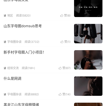
地区
阅读(5820)
赞(
8
)


山东字母圈domsub思考
字母圈杂谈
阅读(3732)
赞(
1
)


新手村字母圈入门小项目！
经验交流
阅读(1W+)
赞(
67
)


什么是网调
字母圈杂谈
阅读(6692)
赞(
14
)


黑龙江山东字母圈情绪