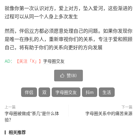
就像你第一次认识对方，爱上对方，坠入爱河，这些渐进的
过程可以从同一个人身上多次发生
然而，伴侣
双
方都必须愿意处理自己的问题。如果你发现你
是唯一在挣扎的人，重新审视你们的关系，专注于爱和照顾
自己，将有助于你们的关系向更好的方向发展
AD：
【关注「X」】
字母圈交友
赞(
8
)

伴侣
双
字母圈交友
抖m
生活
上一篇
下一篇
字母圈被做成“茶几”是什么体
字母圈关系中的痛苦来源
验？
相关推荐