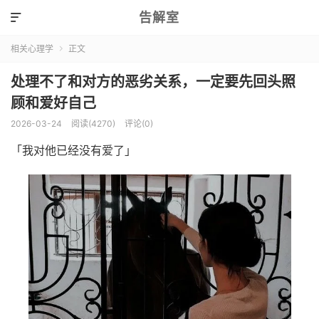
告解室

相关心理学
正文

处理不了和对方的恶劣关系，一定要先回头照
顾和爱好自己
2026-03-24
阅读(4270)
评论(0)
「我对他已经没有爱了」