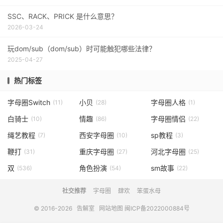
SSC、RACK、PRICK 是什么意思？
2026-03-24
玩dom/sub（dom/sub）时可能触犯哪些法律？
2025-04-27
热门标签
字母圈Switch
小贝
字母圈人格
(11)
(28)
(1)
白骑士
情趣
字母圈情侣
(10)
(86)
(22)
绳艺教程
西安字母圈
sp教程
(7)
(10)
(3)
鞭打
重庆字母圈
河北字母圈
(31)
(27)
(25)
双
角色扮演
sm故事
(536)
(54)
(22)
社交推荐
字母圈
肆欢
笨蛋水母
© 2016-2026
告解室
网站地图
闽ICP备2022000884号