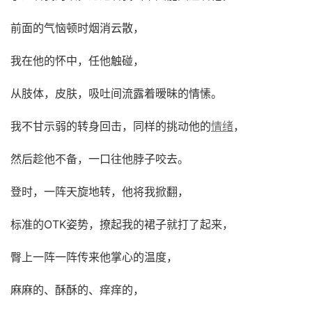
前面的气恼顿时烟消云散，
我在他的怀中，任他触碰，
从肢体，皮肤，吸吐间流露着暧昧的情愫。
我不甘示弱的转身回击，同样的挑动他的
情绪
，
然后趁他不备，一口往他脖子咬去。
登时，一阵天旋地转，他将我掀翻，
标准的OTK姿势，撩起我的裙子就打了起来，
臀上一阵一阵传来他掌心的温度，
麻麻的、酥酥的、痒痒的，