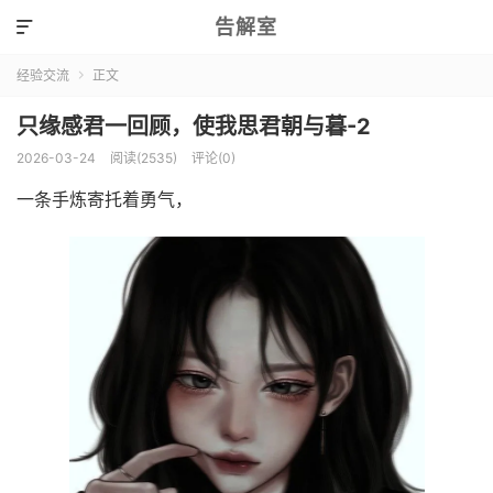
告解室

经验交流
正文

只缘感君一回顾，使我思君朝与暮-2
2026-03-24
阅读(2535)
评论(0)
一条手炼寄托着勇气，