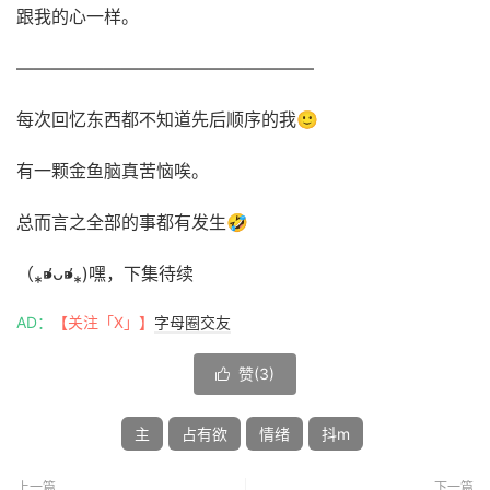
跟我的心一样。
—————————————————
每次回忆东西都不知道先后顺序的我🙂
有一颗金鱼脑真苦恼唉。
总而言之全部的事都有发生🤣
（⁎⁍̴̛ᴗ⁍̴̛⁎)嘿，下集待续
AD：
【关注「X」】
字母圈交友
赞(
3
)

主
占有欲
情绪
抖m
上一篇
下一篇