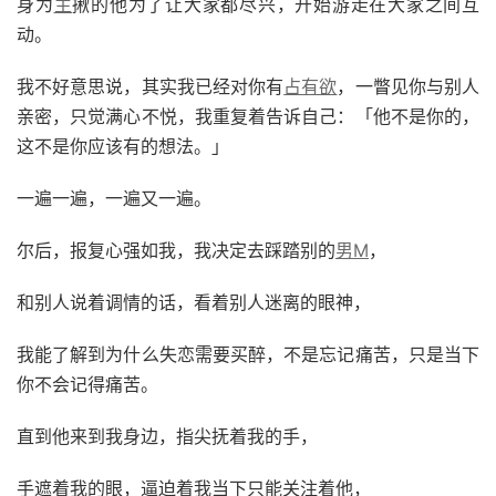
身为
主
揪的他为了让大家都尽兴，开始游走在大家之间互
动。
我不好意思说，其实我已经对你有
占有欲
，一瞥见你与别人
亲密，只觉满心不悦，我重复着告诉自己：「他不是你的，
这不是你应该有的想法。」
一遍一遍，一遍又一遍。
尔后，报复心强如我，我决定去踩踏别的
男M
，
和别人说着调情的话，看着别人迷离的眼神，
我能了解到为什么失恋需要买醉，不是忘记痛苦，只是当下
你不会记得痛苦。
直到他来到我身边，指尖抚着我的手，
手遮着我的眼，逼迫着我当下只能关注着他，