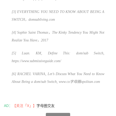
[3] EVERYTHING YOU NEED TO KNOW ABOUT BEING A
SWITCH，domsubliving.com
[4] Sophie Saint Thomas，The Kinky Tendency You Might Not
Realize You Have，2017
[5] Luan. KM, Define This: dom/sub Switch,
https://www.submissiveguide.com/
[6] RACHEL VARINA, Let’s Discuss What You Need to Know
About Being a dom/sub Switch, www.co字母圈opolitan.com
AD：
【关注「X」】
字母圈交友