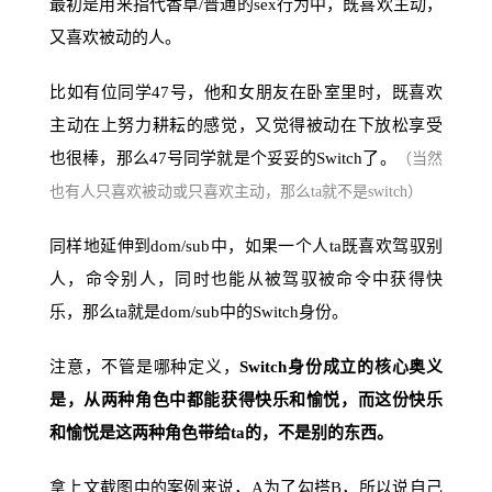
最初是用来指代香草/普通的sex行为中，既喜欢主动，
又喜欢被动的人。
比如有位同学47号，他和女朋友在卧室里时，既喜欢
主动在上努力耕耘的感觉，又觉得被动在下放松享受
也很棒，那么47号同学就是个妥妥的Switch了。
（当然
也有人只喜欢被动或只喜欢主动，那么ta就不是switch）
同样地延伸到dom/sub中，如果一个人ta既喜欢驾驭别
人，命令别人，同时也能从被驾驭被命令中获得快
乐，那么ta就是dom/sub中的Switch身份。
注意，不管是哪种定义，
Switch身份成立的核心奥义
是，从两种角色中都能获得快乐和愉悦，而这份快乐
和愉悦是这两种角色带给ta的，不是别的东西。
拿上文截图中的案例来说，A为了勾搭B，所以说自己