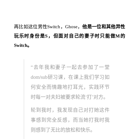
再比如这位男性Switch，Ghose，
他是一位和其他异性
玩乐时身份是S，但面对自己的妻子时只能做M的
Switch。
“去年我和妻子一起去参加了一堂
dom/sub研习课，在课上我们学习如
何安全而情趣地打耳光，实践环节
时每一对夫妇被要求轮流‘打’对方。
轮到我时，我发现自己对打她这件
事感到完全反感，而当她打我时我
则感到了无比的放松和快乐。