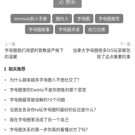
赞(
8
)

domsub新人手册
圈内人
字母圈
字母圈属性
字母圈故事
字母圈术语
权力交换
上一篇
下一篇
字母圈我们渴望的管教是严格下
加拿大字母圈很多D/S玩家都忽
的温暖
视了这点重要的事
相关推荐
为什么越来越多字母圈人不想社交了？
字母圈里的Daddy不是你想象的那个意思
字母圈最常被误解的10个问题
当朋友告诉你ta玩字母圈时最好的反应是什么？
我在字母圈里活成了另一个自己
字母圈关系的第一步你真的看懂对方了吗？