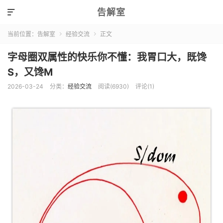
告解室

当前位置：
告解室
经验交流
正文


字母圈双属性的快乐你不懂：我胃口大，既馋
S，又馋M
2026-03-24
分类：
经验交流
阅读(6930)
评论(1)