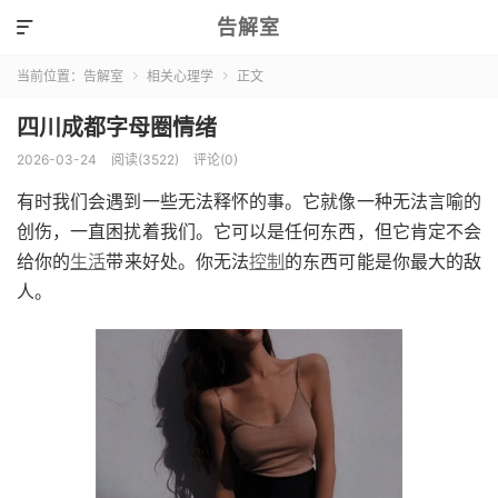
告解室

当前位置：
告解室
相关心理学
正文


四川成都字母圈情绪
2026-03-24
阅读(3522)
评论(0)
有时我们会遇到一些无法释怀的事。它就像一种无法言喻的
创伤，一直困扰着我们。它可以是任何东西，但它肯定不会
给你的
生活
带来好处。你无法
控制
的东西可能是你最大的敌
人。