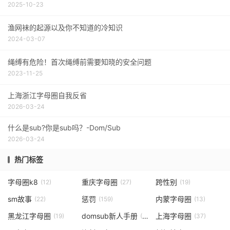
2025-10-23
渔网袜的起源以及你不知道的冷知识
2024-03-07
绳缚有危险！首次绳缚前需要知晓的安全问题
2023-11-25
上海浙江字母圈自我反省
2026-03-24
什么是sub?你是sub吗？-Dom/Sub
2026-03-24
热门标签
字母圈k8
重庆字母圈
跨性别
(12)
(27)
(19)
sm故事
惩罚
内蒙字母圈
(22)
(159)
(13)
黑龙江字母圈
domsub新人手册
上海字母圈
(19)
(166)
(37)