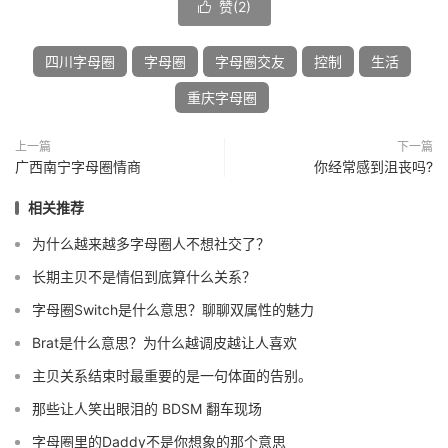
赞(
2
)

四川字母圈
字母圈
字母圈交友
控制
生活
重庆字母圈
上一篇
下一篇
广西南宁字母圈情商
你经常感到沮丧吗?
相关推荐
为什么越来越多字母圈人不想社交了？
长期主贝不是情侣到底算什么关系？
字母圈Switch是什么意思？聊聊双属性的魅力
Brat是什么意思？为什么越调皮越让人喜欢
主贝关系结束时最重要的是一句体面的告别。
那些让人笑出眼泪的 BDSM 翻车现场
字母圈里的Daddy不是你想象的那个意思